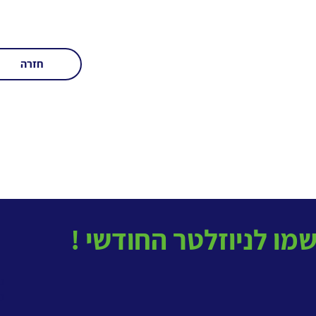
חזרה
בטל
ב