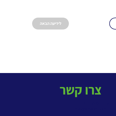
לידיעה הבאה
צרו קשר
פון: 077-5020771
מייל:
mail@kmrom.com