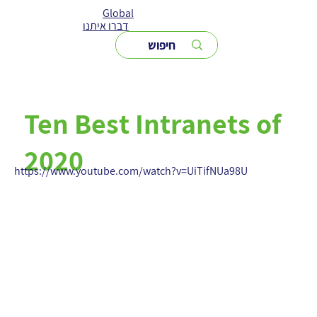
Global
דברו איתנו
Ten Best Intranets of
2020
https://www.youtube.com/watch?v=UiTifNUa98U