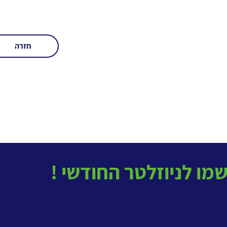
חזרה
בטל
ב