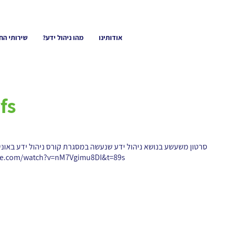
אודותינו
מהו ניהול ידע?
שירותי הח
fs
סרטון משעשע בנושא ניהול ידע שנעשה במסגרת קורס ניהול ידע באוניבר
be.com/watch?v=nM7Vgimu8DI&t=89s