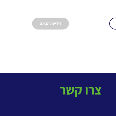
לידיעה הבאה
צרו קשר
פון: 077-5020771
מייל:
mail@kmrom.com