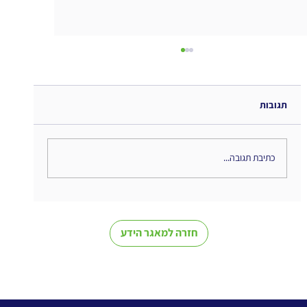
תגובות
כתיבת תגובה...
The Interweaving of Emotion and
Knowledge - סיכום ספר
חזרה למאגר הידע