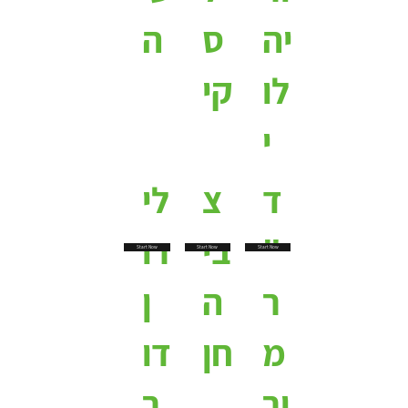
יה
ס
ה
לו
קי
י
ד
צ
לי
"
בי
רו
Start Now
Start Now
Start Now
ר
ה
ן
מ
חן
דו
ור
ר