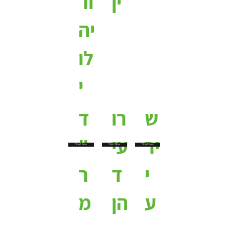
ין
ור
יה
לו
י
ש
רו
ד
יר
עי
"
Start Now
Start Now
Start Now
י
ד
ר
ע
הן
מ