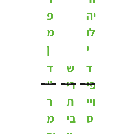
יה
פ
לו
מ
י
ן
ד
ש
ד
פי
רי
"
Start Now
Start Now
Start Now
ויי
ת
ר
ס
בי
מ