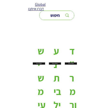
Global
דברו איתנו
ד
ע
ש
"
נ
י
Start Now
Start Now
Start Now
ר
ת
ש
מ
בי
מ
ור
יל
עי