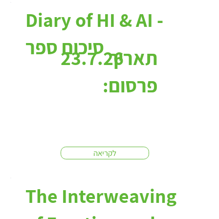
כתבות:
Diary of HI & AI -
סיכום ספר
תאריך
23.7.26
פרסום:
לקריאה
The Interweaving