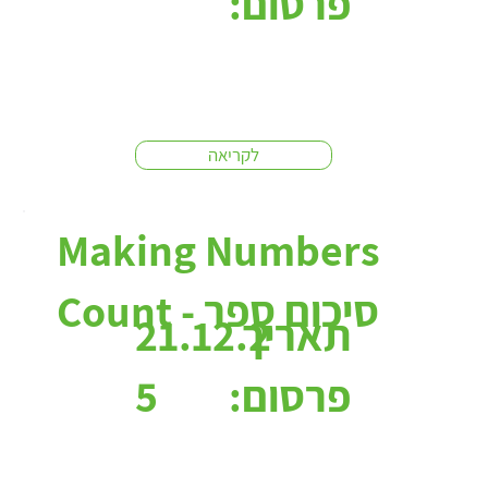
פרסום:
לקריאה
Making Numbers
Count - סיכום ספר
תאריך
21.12.2
פרסום:
5