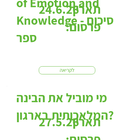
of Emotion and
תאריך
24.6.26
Knowledge - סיכום
פרסום:
ספר
לקריאה
מי מוביל את הבינה
המלאכותית בארגון?
תאריך
27.5.26
פרסום: