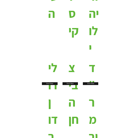
יה
ס
ה
לו
קי
י
ד
צ
לי
"
בי
רו
Start Now
Start Now
Start Now
ר
ה
ן
מ
חן
דו
ור
ר