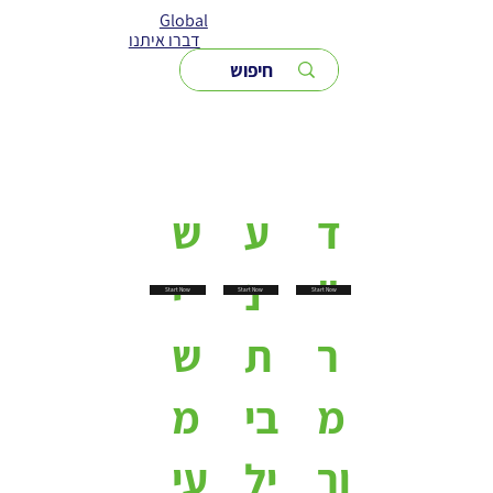
Global
דברו איתנו
ד
ע
ש
"
נ
י
Start Now
Start Now
Start Now
ר
ת
ש
מ
בי
מ
ור
יל
עי