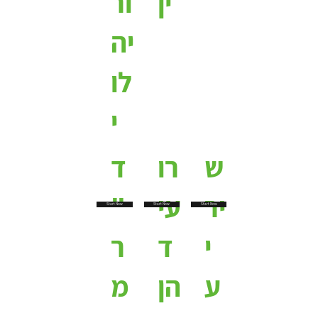
ין
ור
יה
לו
י
ש
רו
ד
יר
עי
"
Start Now
Start Now
Start Now
י
ד
ר
ע
הן
מ