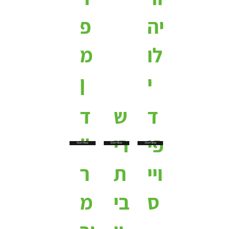
יה
פ
לו
מ
י
ן
ד
ש
ד
פי
רי
"
Start Now
Start Now
Start Now
ויי
ת
ר
ס
בי
מ