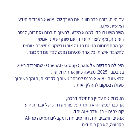
עד היום, רובנו כבר חווינו את הערך של GenAI בעבודת הידע
האישית שלנו.
השתמשנו בו כדי למצוא מידע, לחשוף תובנות נסתרות, לנסח
רעיונות, ואף ליצור ידע יחד עם שותף שאינו אנושי.
אך ההתפתחות הזו גם הזיזה אותנו בשקט מחשיבה צוותית
לחשיבה אישית. כל אחד מאיתנו נפגש לבד עם המכונה.
היכולת החדשה של OpenAI - Group Chats - שהוכרזה ב-20
בנובמבר 2025, מציעה כיוון אחר לחלוטין.
לראשונה, GenAI נכנס למרחב משותף לקבוצות, תומך בשיתוף
פעולה במקום להחליף אותו.
הטכנולוגיה עדיין בתחילת דרכה,
אך כבר עכשיו היא רומזת על פורמט חדש של עבודת ידע
קבוצתית – בני אדם + AI יחד.
אנשים חושבים יחד, תורמים יחד, ומקבלים תמיכה מה-AI
כקבוצה, לא רק כיחידים.