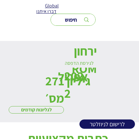
Global
דברו איתנו
ירחון
לגירסת הדפסה
ROM
202
אפריל
271 גיליון
2
מס׳
לגליונות קודמים
לרישום לניוזלטר
כתבות מקצועיות