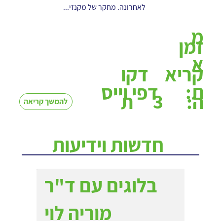
לאחרונה. מחקר של מקנזי...
מ
זמן
א
קריא
דקו
ת:
דפי וייס
3
ה:
ת
להמשך קריאה
חדשות וידיעות
בלוגים עם ד"ר
מוריה לוי