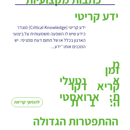
ידע קריטי
ידע קריטי (Critical Knowledge) מוגדר
כידע שיש לו השפעה משמעותית על ביצועי
הארגון בכלל או של תחום דעת ספציפי. יש
המכנים אותו ״ידע...
מ
זמן
א
נטעלי
קריא
דקו
ת:
ארואסטי
1
ה:
ת
להמשך קריאה
ההתפטרות הגדולה