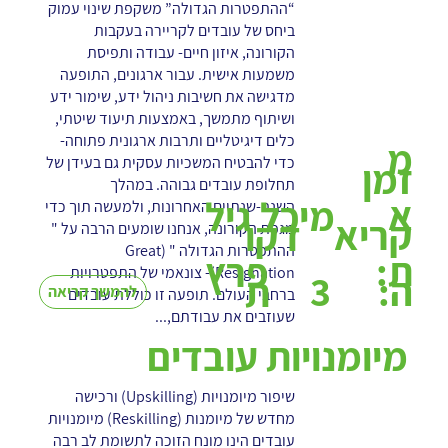
“ההתפטרות הגדולה” משקפת שינוי עמוק
ביחס של עובדים לקריירה בעקבות
הקורונה, איזון חיים- עבודה ותפיסת
משמעות אישית. עבור ארגונים, התופעה
מדגישה את חשיבות ניהול ידע, שימור ידע
ושיתוף מתמשך, באמצעות תיעוד שיטתי,
כלים דיגיטליים ותרבות ארגונית פתוחה-
מ
כדי להבטיח המשכיות עסקית גם בעידן של
זמן
תחלופת עובדים גבוהה. במהלך
א
מיכל גיל
השנה-שנתיים האחרונות, ולמעשה תוך כדי
קריא
דקו
מגפת הקורונה, אנחנו שומעים הרבה על "
ההתפטרות הגדולה " (Great
ת:
פרץ
Resignation)- צונאמי של התפטרויות
3
ה:
ת
להמשך קריאה
ברחבי העולם. תופעה זו כוללת עובדים
שעוזבים את עבודתם,...
מיומנויות עובדים
שיפור מיומנויות (Upskilling) ורכישה
מחדש של מיומנות (Reskilling) מיומנויות
עובדים הינו מונח הזוכה לתשומת לב רבה