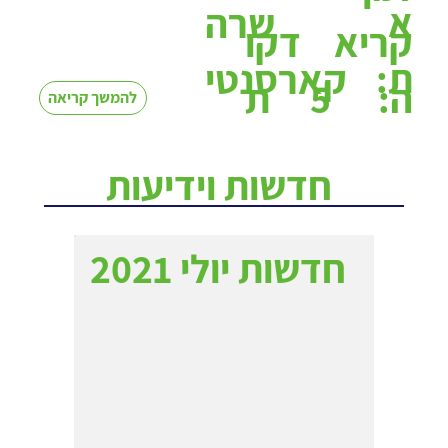
א
שרה
קריא
דקו
ת:
קארסנטי
5
ה:
ת
להמשך קריאה
חדשות וידיעות
חדשות יולי 2021