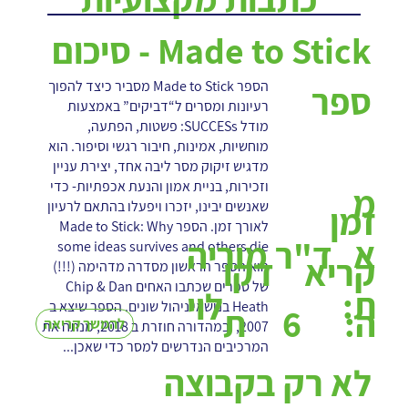
Made to Stick - סיכום
הספר Made to Stick מסביר כיצד להפוך
ספר
רעיונות ומסרים ל“דביקים” באמצעות
מודל SUCCESs: פשטות, הפתעה,
מוחשיות, אמינות, חיבור רגשי וסיפור. הוא
מדגיש זיקוק מסר ליבה אחד, יצירת עניין
וזכירות, בניית אמון והנעת אכפתיות- כדי
מ
שאנשים יבינו, יזכרו ויפעלו בהתאם לרעיון
זמן
לאורך זמן. הספר Made to Stick: Why
א
ד"ר מוריה
some ideas survives and others die
קריא
דקו
הוא הספר הראשון מסדרה מדהימה (!!!)
של ספרים שכתבו האחים Chip & Dan
ת:
לוי
Heath בנושאי ניהול שונים. הספר שיצא ב
6
ה:
ת
להמשך קריאה
2007, ובמהדורה חוזרת ב 2018, מנתח את
המרכיבים הנדרשים למסר כדי שאכן...
לא רק בקבוצה