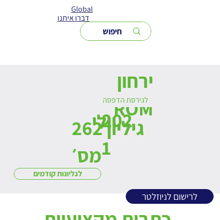
Global
דברו איתנו
ירחון
לגירסת הדפסה
ROM
202
יולי
262 גיליון
1
מס׳
לגליונות קודמים
לרישום לניוזלטר
כתבות מקצועיות