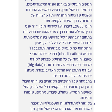
הגופים העסקיים בארגון ואנשי האלגוריתמים.
בהמשך, בניהול תוכן, בסיוע במשימה החוזרת
ונשנית של ניתוח התנהגויות לא רצויות של
המכונה דרך הפקות לקחים. ועוד.
היום ,29/06, דיברנו על שירותי תוכן. ד״ר אנני
גרין הובילה אותנו דרך כמה מהסוגיות הבוערות
בתחום זה בהקשר של פרויקטי בינה מלאכותית.
אנחנו כאנשי ניהול ידע בעלי ידע, ניסיון
והתמחות כה מעמיקים בשירותי תוכן בכלל
ובתיוג (classification) בפרט, יכולת שהיא
מאבני היסוד של כל פרויקט מבוסס למידת
מכונה. בכל פרויקט עתיר נתונים (big data)
עבודת התוכן היא החלק הארי בעבודה. אנחנו
יכולים לסייע בכמה רבדים:
בהבטחה שכל ההיבטים הקשורים בשירותי היבול
תוכן אכן מכוסים בפרויקטים בכל השלבים, החל
מאיסוף המידע, ניהולו, עיבודו, אחסונו, שימורו
והפצתו.
בקישור למתודולוגיות והטכנולוגיות שכבר
משרתות את הארגון לנושא ניהול תוכן, תוך