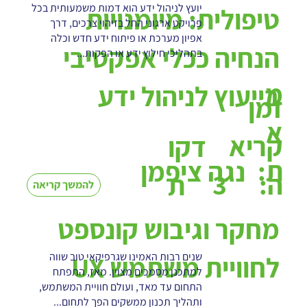
יועץ לניהול ידע הוא דמות משמעותית בכל
טיפולית: מיומנויות
פרויקט ארגוני החל בזיהוי צרכים, דרך
אפיון מערכת או פיתוח ידע חדש וכלה
הנחיה ככלי אפקטיבי
בתהליכי חילוץ ידע או הפקות...
מ
בייעוץ לניהול ידע
זמן
א
קריא
דקו
ת:
נגה ציפמן
3
ה:
ת
להמשך קריאה
מחקר וגיבוש קונספט
שנים רבות האמינו שגרפיקאי טוב שווה
לחוויית משתמש UX
למתכנן מסמכים מצוין. מאז, התפתח
התחום עד מאד, ועולם חוויית המשתמש,
ותהליך תכנון ממשקים הפך לתחום...