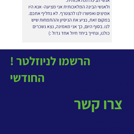
אנשי הבינה המלאכותית.
ולאנשי הבינה המלאכותית אני מציעה- אנא היו
אמיצים ואפשרו לנו להצטרף. לא נחליף אתכם.
במקום זאת, נציע את הניסיון וההתמחות שיש
לנו. בסוף היום, כך אני מאמינה, נצא נשכרים
כולנו, ונחייך ביחד חיול אחד גדול :)
! הרשמו לניוזלטר
החודשי
> שירותי ניהול ידע
>
מאגר הידע למתודולוגיות ניהול ידע
>
קורס ניהול ידע
צרו קשר
בטלפון: 077-5020771
במייל:
mail@kmrom.com