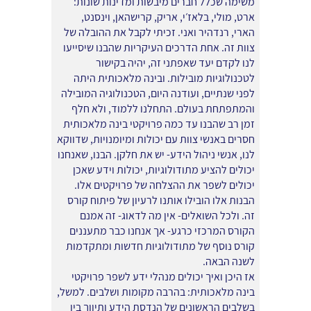
משימה שכלל חברים מיבשות ומדינות שונות:
ארט, מולי, בלאז׳י, אריק, קרישהאן, וינסנט,
הארי, רנדהיר ואני. זכיתי לקבל את ההובלה של
צוות זה. אחת הדרכים העיקריות שהבנו שיסייעו
לנו לקדם יעד שאפתני זה, יהיה בקישור
לטכנולוגיות מובילות. ובינה מלאכותית היתה
לפני שנתיים, ועודנה היום, הטכנולוגיה המובילה
והמתפתחת בעולם. התחלנו ללמוד, ולא חלף
זמן רב שהבנו עד כמה פרויקטי בינה מלאכותית
חסרים באנשי צוות עם יכולות ומיומנויות, שדווקא
לנו, אנשי ניהול הידע- יש את חלקן. הבנו, שאנחנו
יכולים להציע מתודולוגיות, יכולות וידע שאכן
יכולים לשפר את ההצלחה של פרויקטים אלו.
הבנות אלו הובילו אותנו לרעיון של פיתוח קורס
זה. ולכל השואלים- אין מה לדאוג- זה אמנם
הקורס המרכזי כרגע- אך אנחנו כבר מתעננים
קורס נוסף של מתודולוגיות חדשות ומתקדמות
לשנה הבאה.
אז היכן ואיך יכולים מנהלי ידע לשפר פרויקטי
בינה מלאכותית: בהרבה מקומות ושלבים. למשל,
בשלבים הראשונים של הנדסת הידע ותיווך בין