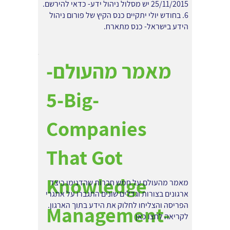
25/11/2015 יש מסלול ניהול ידע- כדאי להירשם.
6. בחודש יולי יתקיים כנס הקיץ של פורום ניהול
הידע בישראל- כנס מתארח.
מאמר מהעולם-
5-Big-
Companies
That Got
Knowledge
מאמר מהעולם על חמש חברות שהדגימו כיצד
ארגונים בצורות וגדלים שונים התגברו על אתגרי
הפריסה והצליחו לחלוק את הידע בתוך הארגון.
Management-
לקריאה
לחצו כאן