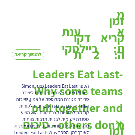
מ
זמן
א
ענת
קריא
דקו
ת:
ביילסקי
2
ה:
ת
להמשך קריאה
Leaders Eat Last-
הספר Leaders Eat Last מאת Simon
Why some teams
Sinek מציג מנהיגות כמחויבות ליצירת
סביבה מגוננת המבוססת על אמון, שייכות
pull together and
ואחריות, שבה טובת העובדים והלקוחות
קודמת לרווחיות קצרת טווח. הוא מציע
מסגרת יישומית לבניית תרבות צוותית
others don’t - סיכום
מ
חזקה המגבירה מחויבות, ביצועים ונאמנות
זמן
לאורך זמן. הספר Leaders Eat Last- Why