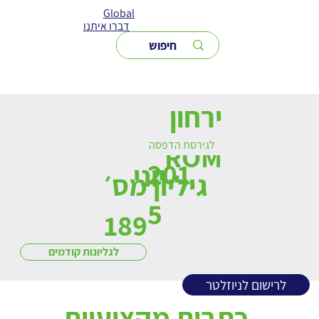
Global
דברו איתנו
ירחון
לגירסת הדפסה
ROM
201
יוני
גיליון מס׳
5
189
לגליונות קודמים
לרישום לניוזלטר
כתבות מקצועיות