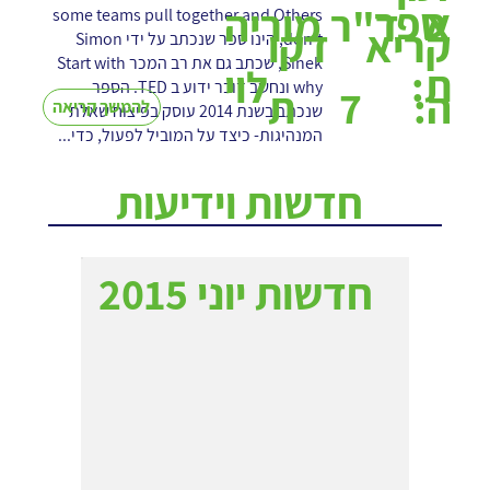
ספר
א
ד"ר מוריה
some teams pull together and Others
קריא
דקו
don’t, הינו ספר שנכתב על ידי Simon
Sinek, שכתב גם את רב המכר Start with
ת:
לוי
why ונחשב דובר ידוע ב TED. הספר
7
ה:
ת
להמשך קריאה
שנכתב בשנת 2014 עוסק בפיצוח שאלת
המנהיגות- כיצד על המוביל לפעול, כדי...
חדשות וידיעות
חדשות יוני 2015