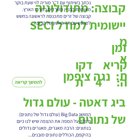
נכתב בשיתוף עם ד״ר מוריה לוי שעת בוקר
קבוצה: מתודולוגיה
מאוחרת בבניין משרדים במרכז הארץ.
קבוצה של זרים מתכנסת לראשונה בחשש
יישומית למודל SECI
למפגש עבודה ראשון של קבוצה...
מ
זמן
א
קריא
דקו
ת:
נגה ציפמן
4
ה:
ת
להמשך קריאה
ביג דאטה - עולם גדול
המושג Big Data (עולם גדול של נתונים)
של נתונים
מעלה על המפה את ההצפה שיש לנו כיום
בנתונים: הרבה מאגרים, מאגרים גדולים
בהיקפם, הכוללים נתונים מובנים...