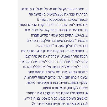
1. מאמרה הוותיק של מוריה על ניהול ידע ומדיה
חברתית עבר את 250 הציטוטים (מייצג את
מספר המאמרים שמצטט את מוריה)
אנו גאים לומר שמוריה היא החוקרת הכי מצוטטת
בתחום המדיה חברתית בהקשר של ניהול ידע
2. ב10/6 יתקיים כנס שנתי "מידע, חברה
ותעשיה" באוניברסיטת בר אילן. בין המרצים
בכנס: ד"ר אלון הסגל וד"ר מוריה לוי.
3. בחודש אפריל התקיים כנס APQC השנתי. את
הכנס פתחה O’dell שפרסה את משנתה לגבי
סרכי למידה של היחיד, דרכי למידה של הקבוצה,
ודרכי למידה של ארגונים. על פי O’dell כמו גם
תגובות הקהל, ארגונים שלומדים מהם יותר
ובעלי זיכרון טוב יותר, יכולים לצפות ליתרונות
עסקיים משמעותיים, בפרודוקטיביות, איכות,
שירות לקוחות, חדשנות ורווחיות.
4. בימים אלו נפתח פורום KM Legal המיועד
לאנשים העוסקים בעולם המשפטי בניהול ידע.
5. בכנס האיכות שיתקיים בתאריכים 24-