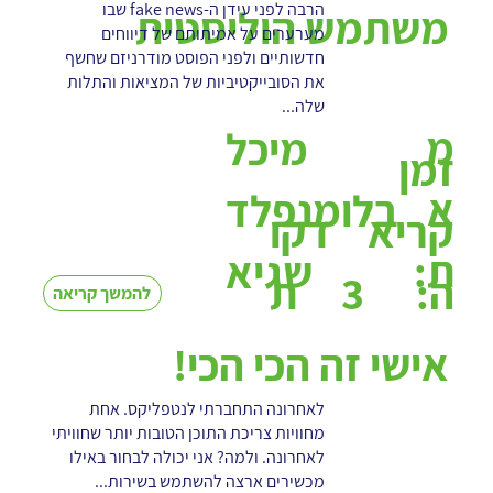
הרבה לפני עידן ה-fake news שבו
משתמש הוליסטית
מערערים על אמיתותם של דיווחים
חדשותיים ולפני הפוסט מודרניזם שחשף
את הסובייקטיביות של המציאות והתלות
שלה...
מ
מיכל
זמן
א
בלומנפלד
קריא
דקו
ת:
שגיא
3
ה:
ת
להמשך קריאה
אישי זה הכי הכי!
לאחרונה התחברתי לנטפליקס. אחת
מחוויות צריכת התוכן הטובות יותר שחוויתי
לאחרונה. ולמה? אני יכולה לבחור באילו
מכשירים ארצה להשתמש בשירות...