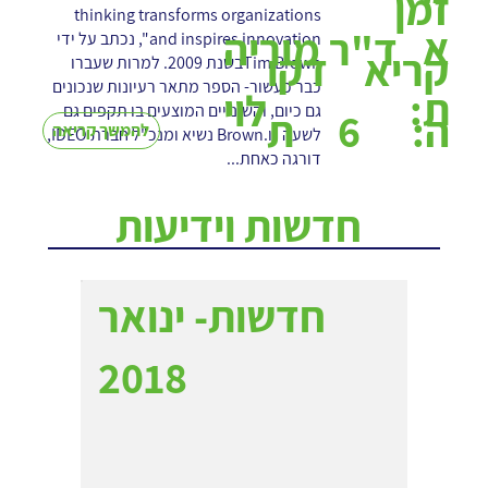
זמן
thinking transforms organizations
א
ד"ר מוריה
and inspires innovation", נכתב על ידי
קריא
דקו
Tim Brownבשנת 2009. למרות שעברו
כבר כעשור- הספר מתאר רעיונות שנכונים
ת:
לוי
גם כיום, והשינויים המוצעים בו תקפים גם
6
ה:
ת
להמשך קריאה
לשעה זו.Brown נשיא ומנכ"ל חברת IDEO,
דורגה כאחת...
חדשות וידיעות
חדשות- ינואר
2018