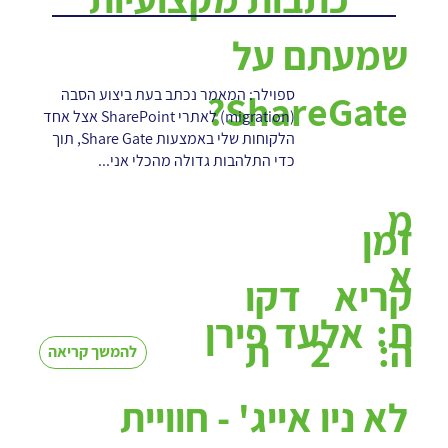
שמעתם על
ספוילר: המאמר נכתב בעת ביצוע הסבה
ShareGate?
(migration) לאתרי SharePoint אצל אחד
הלקוחות שלי באמצעות Share Gate, תוך
כדי התלהבות גדולה מהכלי אני...
מ
זמן
א
קריא
דקו
ת:
אלעד פירן
2
ה:
ת
להמשך קריאה
לא ניו אייג' - חוויית