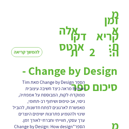
מ
זמן
א
אלה
קריא
דקו
ת:
אנטס
2
ה:
ת
להמשך קריאה
Change by Design -
הספר Change by Design מאת Tim
סיכום ספר
Brown מראה כיצד חשיבה עיצובית
ממוקדת-לקוח, המבוססת על אמפתיה,
ניסוי, אב-טיפוס ושיתוף רב-תחומי,
מאפשרת לארגונים לפתח חדשנות, להוביל
שינוי ולהטמיע פתרונות ישימים היוצרים
ערך עסקי, חווייתי וחברתי לאורך זמן.
מ
הספר"Change by Design: How design