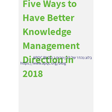
Five Ways to
Have Better
Knowledge
Management
Direction in
בלוג נהדר של לורן טריס ב APQC BLOG
https://www.apqc.org/blog
2018