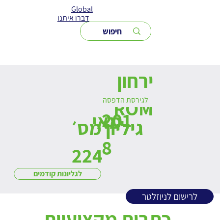
Global
דברו איתנו
ירחון
לגירסת הדפסה
ROM
201
מאי
גיליון מס׳
8
224
לגליונות קודמים
לרישום לניוזלטר
כתבות מקצועיות