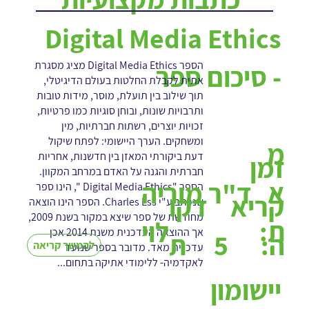
Digital Media Ethics
הספר Digital Media Ethics מציג מסגרת
- סיכום ספר
אתית לקבלת החלטות בעולם הדיגיטלי,
תוך שילוב בין תועלת, מוסר, מידות טובות
ותרבויות שונות, ובוחן סוגיות כמו פרטיות,
זכויות יוצרים, רשתות חברתיות, מין
ומשחקים. הערך היישומי: לפתח שיקול
מ
דעת ביקורתי המאזן בין חדשנות, אחריות
זמן
חברתית והגנה על האדם במרחב המקוון.
א
ד"ר מוריה
הספר "Digital Media Ethics ", הינו ספר
קריא
דקו
שנכתב ע"י Charles Ess. הספר הינו הוצאה
מחודשת של ספר שיצא במקור בשנת 2009,
ת:
לוי
אך ההוצאה העדכנית משנת 2014 אכן
5
ה:
ת
להמשך קריאה
עדכנית מאד. מדובר בספר שנועד
לאקדמיה- ללימודי אתיקה בתחום...
יישומון