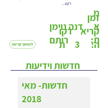
רקע...
מ
זמן
א
דנה נוימן
קריא
דקו
ת:
רותם
3
ה:
ת
להמשך קריאה
חדשות וידיעות
חדשות- מאי
2018