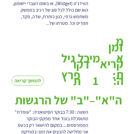
הווידג'ט (Widget), או בשמו העברי יישומון,
הוא שם כולל לכל סוג של רכיב בממשק
משתמש גרפי, כגון כותרת, שדה, פקד,
תפריט וכו'. מטרתו של...
מ
זמן
א
מיכל גיל
קריא
דקו
ת:
פרץ
1
ה:
ת
להמשך קריאה
ה"א"–"ב" של הרגשות
השעה : 7:30 בבוקר הסיטואציה: "עומדת"
מתוסכלת בעוד אחד מפקקי הבוקר
המפורסמים... במקום להישאר רק בכעס
אני מחליטה להנעים את זמני במוזיקת