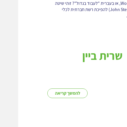
מה זה Working Out Loud, או בעברית "לעבוד בגדול"? זוהי שיטה
שפיתח ג'ון סטפר (John Stepper) להפיכת רשת חברתית לכלי
שרית ביין
להמשך קריאה