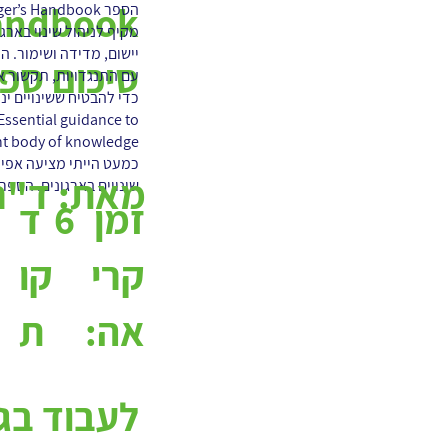
מקיף לניהול שינוי בארגו
יישום, מדידה ושימור. 
סיכום ספ
עם התנגדויות, תקשור א
ssential guidance to
כמעט הייתי מציעה אפיל
מאת:
ד"ר 
שינויים בארגונים. הספר 
6
ד
זמן
קו
קרי
ת
אה:
לעבוד בג