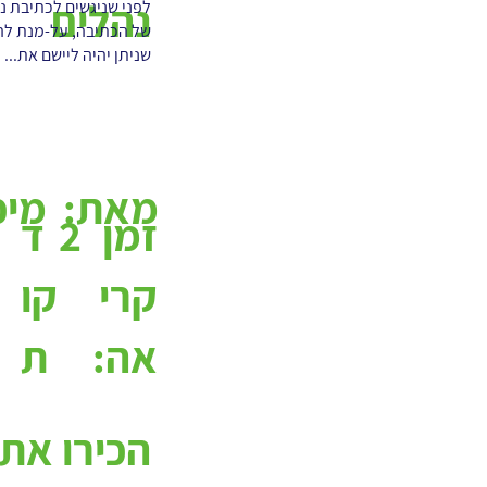
נהלים
לפני שניגשים לכתיבת נ
של הכתיבה, על-מנת להש
שניתן יהיה ליישם את...
מאת:
מיכ
2
ד
זמן
קו
קרי
ת
אה:
הכירו את מ