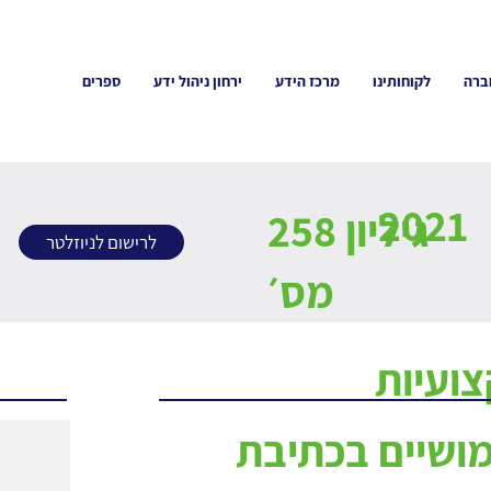
ברה
לקוחותינו
מרכז הידע
ירחון ניהול ידע
ספרים
2021
258 גיליון
לרישום לניוזלטר
מס׳
ועיות
מושיים בכתיבת