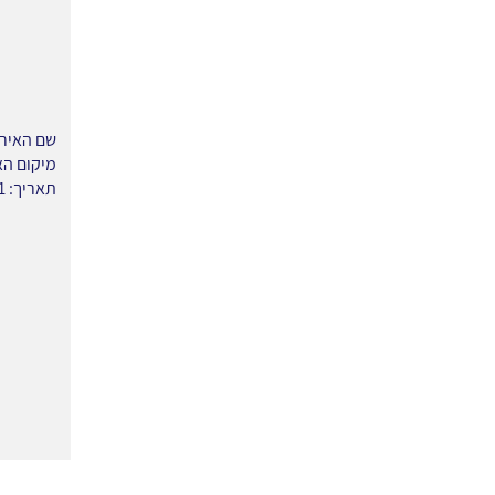
שם האירו
מיקום האי
תאריך: 17.03.21