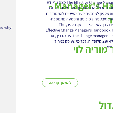
Manager's Handbook -
הספר The Effective Change Manager’s Handbook מציג גוף ידע
נים, הכולל הגדרת חזון, מיפוי שותפים, תכנון,
הוא מספק למנהלים כלים מעשיים להתמודדות
ר
פקטיבי, ניהול סיכונים והטמעה מתמשכת-
כדי להבטיח ששינויים יניבו ערך עסקי לאורך זמן. הספר, The
as-why-
Effective Change Manager's Handbook: E
the change management body of knowledge הינו מדריך, או
ו- אנציקלופדיה, לכל מי שעוסק בניהול
מוריה לוי
יצא...
להמשך קריאה
דול