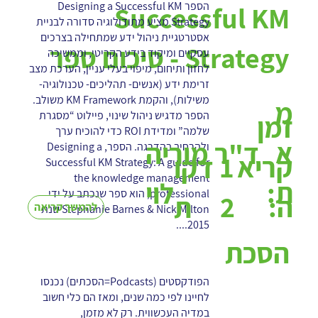
הספר Designing a Successful KM
Successful KM
Strategy מציע מתודולוגיה סדורה לבניית
אסטרטגיית ניהול ידע שמתחילה בצרכים
Strategy - סיכום ספר
עסקיים ומיקוד בידע הקריטי, וממשיכה
לחזון ותיחום, מיפוי בעלי עניין, הערכת מצב
זרימת ידע (אנשים- תהליכים- טכנולוגיה-
משילות), והקמת KM Framework משולב.
מ
הספר מדגיש ניהול שינוי, פיילוט “מסגרת
זמן
שלמה” ומדידת ROI כדי להוכיח ערך
א
ד"ר מוריה
ולהרחיב בהדרגה. הספר, Designing a
1
קריא
דקו
Successful KM Strategy: A guide for
the knowledge management
ת:
לוי
professional, הוא ספר שנכתב על ידי
2
ה:
ת
להמשך קריאה
Stephanie Barnes & Nick Milton שנת
2015....
הסכת
הפודקסטים (Podcasts=הסכתים) נכנסו
לחיינו לפי כמה שנים, ומאז הם כלי חשוב
במדיה העכשווית. רק לא מזמן,