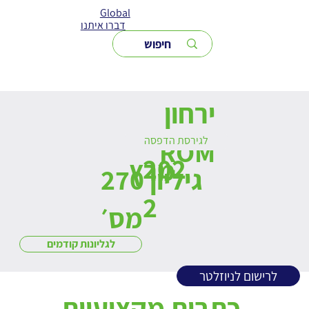
Global
דברו איתנו
ירחון
לגירסת הדפסה
ROM
202
מרץ
270 גיליון
2
מס׳
לגליונות קודמים
לרישום לניוזלטר
כתבות מקצועיות