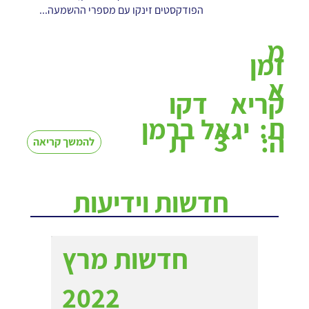
הפודקסטים זינקו עם מספרי ההשמעה...
מ
זמן
א
קריא
דקו
ת:
יגאל ברמן
3
ה:
ת
להמשך קריאה
חדשות וידיעות
חדשות מרץ
2022