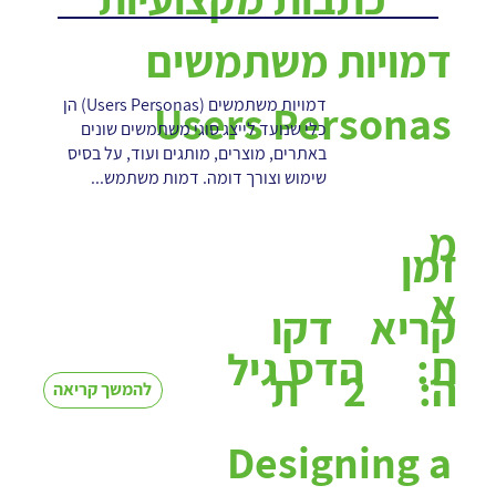
דמויות משתמשים
דמויות משתמשים (Users Personas) הן
Users Personas
כלי שנועד לייצג סוגי משתמשים שונים
באתרים, מוצרים, מותגים ועוד, על בסיס
שימוש וצורך דומה. דמות משתמש...
מ
זמן
א
קריא
דקו
ת:
הדס גיל
2
ה:
ת
להמשך קריאה
Designing a