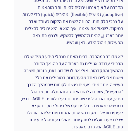
אבל תפיסת ה- AGILE היא הרבה יותר מכך. התפיסה 
מדברת על איך אנחנו יכולים להיות יותר מותאמים 
(adaptive), גמישים (flexible) ומהירים (quick) כדי לענות 
על צרכי הלקוחות. הכוונה לשים את הלקוח כעובד ואדם 
במיקוד. לשאול את עצמנו, איך הוא או היא יכולים להצליח 
יותר בארגון,, לנצח ולהמשיך להשקיע ולנצוץ כתוצאה 
מפעילות ניהול הידע. כאן ועכשיו.
לא מדובר במהפכה. רבים מאתנו מנהלי הידע תמיד שילבו 
מרכיבי עבודה אג׳ילית גם בעבודה עד כה. אך מדובר 
בהמשך והתקדמות. אולי אפילו שדרוג. זאת, בזכות חשיבה 
ויישום אג׳יליים כאחד מהעקרונות במובילים את כלל 
העשייה. יותר מידי פעמים פגשנו לקוחות שבמהלך הדרך 
״התעייפו״, שאבדה להם האנרגיה וההתלהבות מניהול 
הידע, עוד הרבה לפני שהפתרונות עלו לאוויר. AGILE נדרש, 
כמו שאני מאמינה בכל פרויקט של ניהול ידע, בנוסף או 
לעיתים אפילו במקום השיטות המסורתיות אליהם הורגלנו. 
יש לנו ייעוד ועלינו לספק יותר ניהול ידע וניהול ידע יותר 
טוב. AGILE הוא גורם מאפשר.