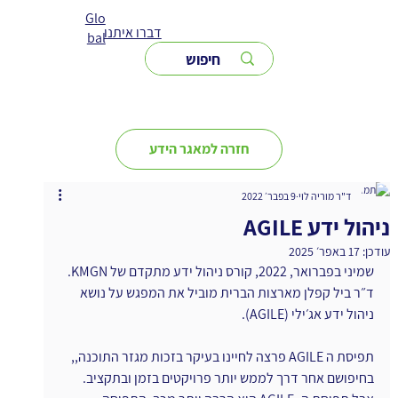
Glo
דברו איתנו
bal
חזרה למאגר הידע
ד"ר מוריה לוי
9 בפבר׳ 2022
ניהול ידע AGILE
עודכן:
17 באפר׳ 2025
שמיני בפברואר, 2022, קורס ניהול ידע מתקדם של KMGN. 
ד״ר ביל קפלן מארצות הברית מוביל את המפגש על נושא 
ניהול ידע אג׳ילי (AGILE).
תפיסת ה AGILE פרצה לחיינו בעיקר בזכות מגזר התוכנה,, 
בחיפושם אחר דרך לממש יותר פרויקטים בזמן ובתקציב. 