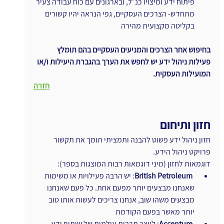
פיתוח ידע ומיצויו כנ״ל, ובארגונים עם כוח עבודה צעיר 
מתחדש- הצרכים העסקיים, גפי הנראה יהיו קשורים 
בקליטה מקצועית מהירה
בחיפוש אחר הצרכים והמניעים העסקיים בהם תומלץ 
פעילות ניהול ידע יש לחפש את הערך בהגברת היעילות ו/או 
המועילות העסקית.
חזרה
חזון ותיחום 
חזון ניהול ידע פשוט להבנה ותמציתי תומך את תקשור 
פרויקט ניהול הידע.
דוגמאות לחזון (מיני דוגמאות רבות המוצגות בספר):
ו
British Petroleum
: יש הרבה פעילויות או משימות 
שאנחנו מבצעים יותר מפעם אחת. כל פעם שאנחנו 
מבצעים משהו שוב, אנחנו צריכים לעשות אותו טוב 
יותר מאשר בפעם הקודמת
ו
Accenture
: לייצר תרבות עולמית של שיתוף ידע 