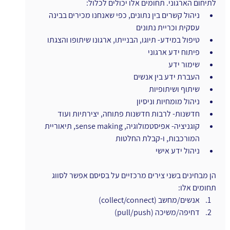
לתיחום הארגוני. תחומים אלו יכולים לכלול:
ניהול קשרים בין נתונים, כפי שאנחנו מכירים בבינה 
עסקית וכריית נתונים
טיפול במידע- תיוגו, הבנייתו, ארגונו שיתופו והצגתו
פיתוח ידע ארגוני
שימור ידע
העברת ידע בין אנשים
שיתוף ושיתופיות
ניהול מומחיות וניסיון
חדשנות- לרבות חדשנות פתוחה, יצירתיות ועוד
קוגניציה- אפיסטמולוגיה, sense making, תיאוריית 
המורכבות, ו-קבלת החלטות
ניהול ידע אישי
הן מבחינים בשני צירים מרכזיים על בסיסם אפשר לסווג 
תחומים אלו:
אנשים/מחשב (collect/connect)
דחיפה/משיכה (pull/push)