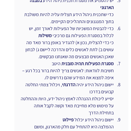
יש להטמיע את מסגרת תכנית ניהול הידע 
במבנה 
הארגוני
כדי שתכנית ניהול הידע תצליח עליה להיות משולבת 
בתוך המנגנונים והתהליכים הקיימים.
כדי להבטיח המשכיות של הפעילות לאורך זמן, יש 
לכלול במסגרת הפעילות גם מרכיבי 
משילות
כי כדי להצליח, נכון א) להגדיר באופן ברור מאד מה 
עושים ב) לתת לאנשים כלים והדרכה ליישם ג) לבחון 
שאכן האנשים מבצעים מה שאנחנו מבקשים.
מסגרת הפעילות תהיה מובנית
 היטב
חשיבות לוודאות: לאנשים צריך להיות ברור בכל רגע – 
איפה למצוא את המידע שהם נדרשים לו.
יישום ניהול הידע יהיה 
הדרגתי
, ויכלול צמתי החלטה 
קבועים בדרכו
יסייע ליכולת ההנהלה לאמץ ניהול ידע, היות וההחלטה 
על מימוש מלא מחייבת מאד וקשה לקבל אותה 
בתחילת הדרך
יישום ניהול הידע יכלול 
פיילוט
ההמלצה היא להתחיל עם חלק מהארגון, ומשם 