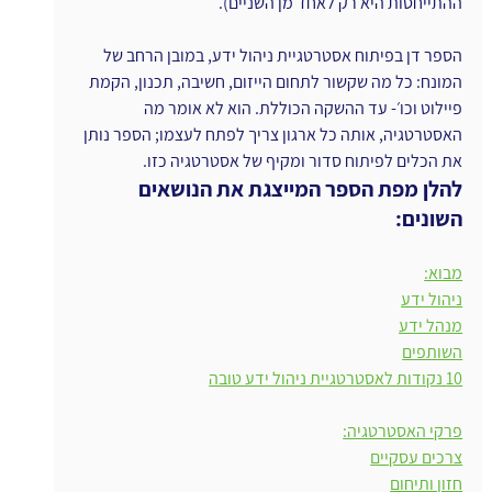
ההתייחסות היא רק לאחד מן השניים).
הספר דן בפיתוח אסטרטגיית ניהול ידע, במובן הרחב של 
המונח: כל מה שקשור לתחום הייזום, חשיבה, תכנון, הקמת 
פיילוט וכו׳- עד ההשקה הכוללת. הוא לא אומר מה 
האסטרטגיה, אותה כל ארגון צריך לפתח לעצמו; הספר נותן 
את הכלים לפיתוח סדור ומקיף של אסטרטגיה כזו. 
להלן מפת הספר המייצגת את הנושאים 
השונים:
מבוא:
ניהול ידע
מנהל ידע
השותפים
10 נקודות לאסטרטגיית ניהול ידע טובה
פרקי האסטרטגיה:
צרכים עסקיים
חזון ותיחום