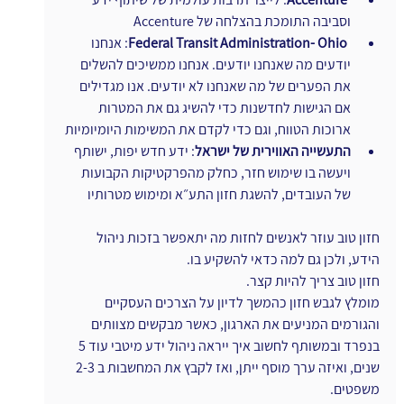
וסביבה התומכת בהצלחה של Accenture
ו
Federal Transit Administration- Ohio
: אנחנו 
יודעים מה שאנחנו יודעים. אנחנו ממשיכים להשלים 
את הפערים של מה שאנחנו לא יודעים. אנו מגדילים 
אם הגישות לחדשנות כדי להשיג גם את המטרות 
ארוכות הטווח, וגם כדי לקדם את המשימות היומיומיות
התעשייה האווירית של ישראל
: ידע חדש יפות, ישותף 
ויעשה בו שימוש חזר, כחלק מהפרקטיקות הקבועות 
של העובדים, להשגת חזון התע״א ומימוש מטרותיו
חזון טוב עוזר לאנשים לחזות מה יתאפשר בזכות ניהול 
הידע, ולכן גם למה כדאי להשקיע בו.
חזון טוב צריך להיות קצר.
מומלץ לגבש חזון כהמשך לדיון על הצרכים העסקיים 
והגורמים המניעים את הארגון, כאשר מבקשים מצוותים 
בנפרד ובמשותף לחשוב איך ייראה ניהול ידע מיטבי עוד 5 
שנים, ואיזה ערך מוסף ייתן, ואז לקבץ את המחשבות ב 2-3 
משפטים.