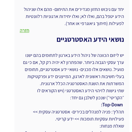
יחד עם גיבוש החזון מגדירים את התיחום- מהם אלו שניהול 
הידע יטפל בהם, ואלו לא; ואלו יחידות ארגוניות רלוונטיות 
לפעילות (חיתוך גיאוגרפי או אחר).
חזרה
נושאי הידע האסטרטגיים
יש ליזום הכוונה של ניהול הידע בארגון לתחומים בהם ישנו 
ערך עסקי הגבוה ביותר. שהפתרון לא יהיה רק קל, אם כי גם 
מועיל. נושאים אלו מכנים- נושאי ידע אסטרטגיים, תחומים 
בעלי חשיבות ראשונית לארגון, המייצגים ידע ופרקטיקות 
המשרתות את השגת האסטרטגיה הכלל ארגונית.
שתי גישות לזיהוי הידע האסטרטגי (ויש הקוראים לו 
״הקריטי״) שנכון לשלבן גם יחד:
ו
Top-Down:
תהליך: פניה למנהלים בכירים- אסטרטגיה עסקית >> 
פעילויות עסקיות תומכות >> ידע קריטי.
שאלת מנחות: