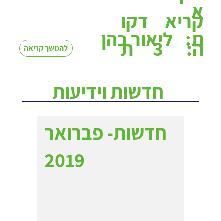
א
קריא
דקו
ת:
ליאור כהן
3
ה:
ת
להמשך קריאה
חדשות וידיעות
חדשות- פברואר
2019