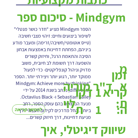
Mindgym - סיכום ספר
הספר Mindgym מציע “חדר כושר מנטלי”
לשיפור ביצועים וחיים: זיהוי מצבי חשיבה
(טייס אוטומטי/חשיבה/זרימה) ומעבר מודע
ביניהם, הפחתת דחיינות באמצעות אבחון
הסיבה והתאמת הרגל, וחיזוק קשרים
והשפעה דרך תשומת לב חיובית, משוב
מ
מדויק וניהול קונפליקטים- כדי לפעול
זמן
ממוקד יותר, רגוע יותר ויצירתי יותר. הספר
א
ד"ר מוריה
"Mindgym: Achieve more by thinking
1
קריא
דקו
differently, נכתב בשנת 2014 על ידי
Sebastian Bailey ו- Octaviius Black.
ת:
לוי
מנעד הנושאים בהם עוסק הספר, רחב
1
ה:
ת
להמשך קריאה
ביותר. החל מדרכים לקידום העצמי דרך
מניעת דחיינות, דרך חיזוק קשרים...
שיווק דיגיטלי, איך