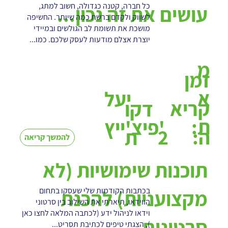
כל חברה, קטנה כגדולה, חשוב למתג,
עושים את זה נכון...
לשווק ולקדם ברשת כמה שיותר. החשיפה
מושכת את תשומת לב הגולשים ובמיידי
יוצרת אצלם מודעות לעסק שלכם. כמו...
מ
זמן
א
יעל
קריא
דקו
ת:
פיצ'ייץ'
2
ה:
ת
להמשך קריאה
תוכנות שימושיות (לא
בכתבות הקודמות שלי שעסקו בתחום
מקצועניות) להכנת
הווידאו, תיארתי את השילוב בין סרטוני
וידאו לניהול ידע (לכתבה המלאה לחצו כאן
סרטונים
), הצגתי טיפים לכתיבת תסריט...