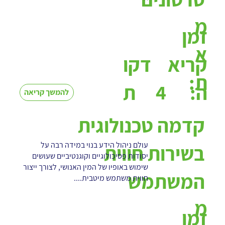
מ
זמן
א
קריא
דקו
ת:
4
ה:
ת
להמשך קריאה
קדמה טכנולוגית
עולם ניהול הידע בנוי במידה רבה על
בשירות חווית
יסודות פסיכולוגיים וקוגנטיביים שעושים
שימוש באופיו של המין האנושי, לצורך ייצור
המשתמש
חווית משתמש מיטבית....
מ
זמן