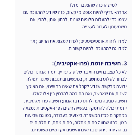
למישהו כזה שהוא בר מזל)
אחרת- עדיף להיות אופטימי קשוב, כזה שיודע להתווכח עם 
עצמו כדי להעלות חלופות שונות, לבחון אותן, להבין את 
משמעותן ולעבור לעשייה.
למדו לזהות אופטימיסטים; למדו למצוא את החיובי; אך 
למדו גם להתווכח ולהיות קשובים.
3. חשיבה יוזמת (פרו-אקטיבית):
לא כל מצב בחיים הוא בר שליטה. עדיין, תמיד אנחנו יכולים 
לבחור לשלוט במחשבות, במעשים ובתגובות שלנו. תפילה 
ידועה מבקשת שנדע לקבל את שאינו בר שינוי, את האומץ 
לשנות את שאפשר, ואת החוכמה להבחין בין אלו לאלו.
חשיבה מגיבה נועה להתרכז בדאגות; חשיבה פרו-אקטיבית 
יוזמת יכולה להתמקד בעשייה חשיבה פרו-אקטיבית נמצאה 
במחקרים ככזו המשפרת ביצועים בעבודה, כמו גם שביעות 
רצון; ככזו שחווה פחות מחלות, פחות מתח, תוחלת חיים 
גבוהה יותר, יחסים בריאים והישגים אקדמיים משופרים.