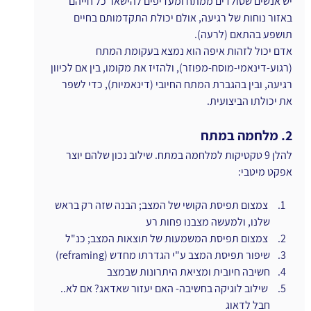
יש אנשים שסולדים ממתח ומעדיפים להישאר כל חייהם 
באזור נוחות של רגיעה, אולם יכולת התקדמותם בחיים 
תושפע בהתאם (לרעה).
אדם יכול לזהות איפה הוא נמצא בעקומת המתח 
(רגוע-דינאמי-מוסח-מפוזר), ולהזיז את מקומו, בין אם לכיוון 
רגיעה, ובין בהגברת המתח החיובי (דינאמיות), כדי לשפר 
את יכולתו הביצועית.
2. מלחמה במתח
להלן 9 טקטיקות למלחמה במתח. שילוב נכון שלהם יוצר 
אפקט מיטבי:
 צמצום תפיסת הקושי של המצב; הבנה שזה רק בראש 
שלנו, ולמעשה מצבנו פחות רע
 צמצום תפיסת המשמעות של תוצאות המצב; כנ"ל
שיפור תפיסת המצב ע"י הגדרתו מחדש (reframing)
חשיבה חיובית ומציאת היתרונות שבמצב
 שילוב לוגיקה בחשיבה- האם יעזור שאדאג? אם לא.. 
חבל לדאוג