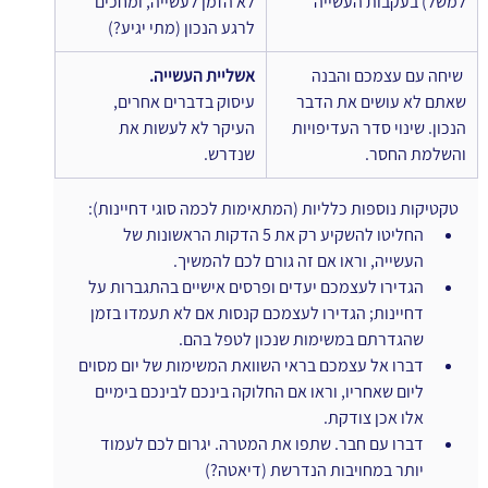
למשל) בעקבות העשייה
לא הזמן לעשייה, ומחכים 
לרגע הנכון (מתי יגיע?)
 שיחה עם עצמכם והבנה 
אשליית העשייה.
שאתם לא עושים את הדבר 
עיסוק בדברים אחרים, 
הנכון. שינוי סדר העדיפויות 
העיקר לא לעשות את 
והשלמת החסר.
שנדרש.
טקטיקות נוספות כלליות (המתאימות לכמה סוגי דחיינות):
החליטו להשקיע רק את 5 הדקות הראשונות של 
העשייה, וראו אם זה גורם לכם להמשיך.
הגדירו לעצמכם יעדים ופרסים אישיים בהתגברות על 
דחיינות; הגדירו לעצמכם קנסות אם לא תעמדו בזמן 
שהגדרתם במשימות שנכון לטפל בהם.
דברו אל עצמכם בראי השוואת המשימות של יום מסוים 
ליום שאחריו, וראו אם החלוקה בינכם לבינכם בימיים 
אלו אכן צודקת.
דברו עם חבר. שתפו את המטרה. יגרום לכם לעמוד 
יותר במחויבות הנדרשת (דיאטה?)