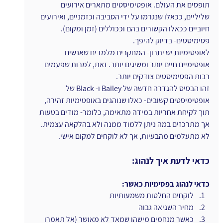
תופסים את העולם. אופטימיסטים מתארים אירועים 
שליליים, ככאלו שנגרמו על ידי הסביבה וכזמניים, ואירועים 
חיוביים ככאלו הקשורים בהם וככוללים (זמן ומקום). 
פסימיסטים- בדיוק להיפך.
לאופטימיות יש יתרון- המחקרים מלמדים שאנשים 
אופטימיים חיים יותר ומשיגים יותר. זאת, למרות שפעמים 
רבות הפסימיסטים צודקים יותר.
זהו הבסיס להגדרה חדשה של Bailey ו- Black של 
אופטימיסטים קשובים- כאלו שנוהגים באופטימיות זהירה, 
תוך לקיחת אחריות במידה מתאימה, כלומר- מודים בטעות 
אך מתרכזים במה ניתן ללמוד ממנה ולא בהלקאה עצמית. 
לא מתעלמים מהבעיות, אך לא לוקחים למקום אישי.
כדאי לדעת איך לנהוג:
כדאי לנהוג בפסימיות כאשר:
לוקחים החלטות משמעותיות
מחיר השגיאה גבוה
כאשר מנחמים מישהו שמאד לא מאושר (אל תאמרו 