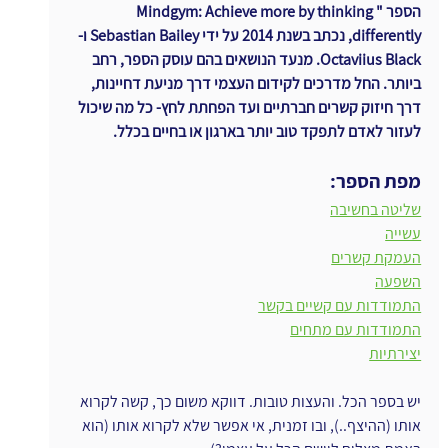
הספר "Mindgym: Achieve more by thinking 
differently, נכתב בשנת 2014 על ידי Sebastian Bailey ו- 
Octaviius Black. מנעד הנושאים בהם עוסק הספר, רחב 
ביותר. החל מדרכים לקידום העצמי דרך מניעת דחיינות, 
דרך חיזוק קשרים חברתיים ועד הפחתת לחץ- כל מה שיכול 
לעזור לאדם לתפקד טוב יותר בארגון או בחיים בכלל.
מפת הספר:
שליטה בחשיבה
עשייה
העמקת קשרים
השפעה
התמודדות עם קשיים בקשר
התמודדות עם מתחים
יצירתיות
יש בספר הכל. והעצות טובות. דווקא משום כך, קשה לקרוא 
אותו (ההיצף..), ובו זמנית, אי אפשר שלא לקרוא אותו (הוא 