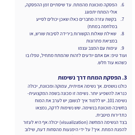
הפסקה מוכוונת מהמתח. עד שיסתיים זמן ההפסקה, 
אולי המתח יתפוגג
 בקשת עזרה מחברים כאלו שאכן יכולים לסייע 
במלחמה במתח)
 שאילת שאלות הקשורות בירידה לסיבות שורש, או 
במציאת פתרונות
עימות עם המצב עצמו
ועוד טיפ: אם אתם יודעים לזהות שהמתח מתחיל, טפלו בו 
כשהוא עוד חלש.
3. הפסקת המתח דרך נשימות
כולנו נושמים. אך נשימה אמיתית, עמוקה ומכוונת, יכולה 
כנראה להשפיע יותר. נשימה זו מכונה בשפה המקצועית- 
נשימה 101. יש ללמוד איך לנשום; יש לערב את המוח 
בחשיבה מוכוונת בנשימה. שש נשימות לדקה, נמצאו 
כתדירות מיטבית.
בצד הנשימה המחשה (visualization) יכולה אף היא לעזור 
להפגת המתח. איך? על ידי הימנעות מהסחות דעת, שילוב 