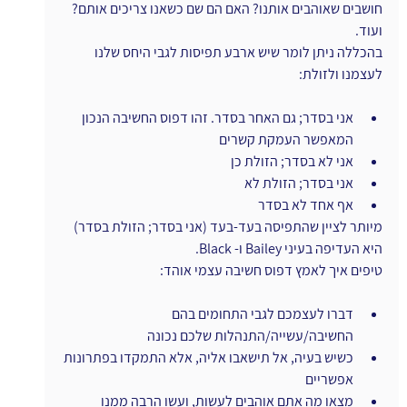
חושבים שאוהבים אותנו? האם הם שם כשאנו צריכים אותם? 
ועוד.
בהכללה ניתן לומר שיש ארבע תפיסות לגבי היחס שלנו 
לעצמנו ולזולת:
אני בסדר; גם האחר בסדר. זהו דפוס החשיבה הנכון 
המאפשר העמקת קשרים
אני לא בסדר; הזולת כן
אני בסדר; הזולת לא
אף אחד לא בסדר
מיותר לציין שהתפיסה בעד-בעד (אני בסדר; הזולת בסדר) 
היא העדיפה בעיני Bailey ו- Black.
טיפים איך לאמץ דפוס חשיבה עצמי אוהד:
דברו לעצמכם לגבי התחומים בהם 
החשיבה/עשייה/התנהלות שלכם נכונה
כשיש בעיה, אל תישאבו אליה, אלא התמקדו בפתרונות 
אפשריים
מצאו מה אתם אוהבים לעשות, ועשו הרבה ממנו