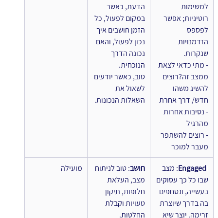
למשימות 
הדעת, כאשר 
רוטיניות; אפשר 
במקום לפעול, כל 
לפספס 
הזמן חושבים איך 
הזדמנויות 
נכון לפעול, והאם 
שנקרות.
נכונה הדרך 
- מתי כדאי לצאת 
הנוכחית.
ממצב זה?רוצים 
טוב, כאשר יודעים 
להשיג משהו 
לשאול את 
חדש/ דרך אחרת
השאלות הנכונות.
- נסיבות אחרות 
מהרגיל
- רוצים להשתפר 
מעבר למוכר
ו
Engaged
: מצב 
חושב
: טוב לניתוח 
מועילה
שבו כל כך עסוקים 
מצב, העלאת 
בעשייה, ונסחפים 
חלופות, תיקון 
בה בדרך שיוצרת 
טעויות וקבלת 
זרימה. יוצר שיא 
החלטות.