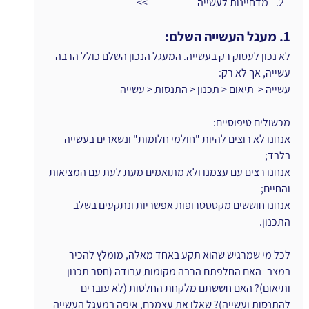
מדחיינות לעשייה                        >>
1. מעגל העשייה השלם:
לא נכון לעסוק רק בעשייה. המעגל הנכון השלם כולל הרבה 
עשייה, אך לא רק:
עשייה <  תיאום < תכנון < התנסות < עשייה
מכשולים טיפוסיים:
אנחנו לא רוצים להיות "חולמי חלומות" ונשארים בעשייה 
בלבד;
אנחנו רצים עם עצמנו ולא מתואמים מעת לעת עם המציאות 
והחיים;
אנחנו חוששים מקטסטרופות אפשריות ונתקעים בשלב 
התכנון.
לכל מי שמרגיש שהוא תקע באחד מאלה, מומלץ להכיר 
במצב- האם החלפתם הרבה מקומות עבודה (חסר תכנון 
ותיאום)? האם חששתם מלקחת החלטות (לא עוברים 
להתנסות ועשייה)? שאלו את עצמכם, איפה במעגל העשייה 