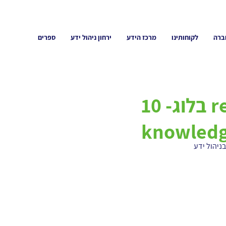
ברה
לקוחותינו
מרכז הידע
ירחון ניהול ידע
ספרים
בלוג- 10 reasons for not using
knowled