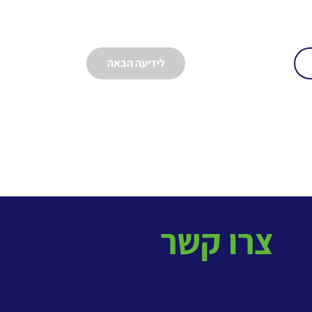
לידיעה הבאה
צרו קשר
פון: 077-5020771
מייל:
mail@kmrom.com