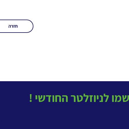
חזרה
בטל
ב