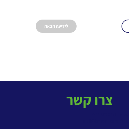
לידיעה הבאה
צרו קשר
פון: 077-5020771
מייל:
mail@kmrom.com