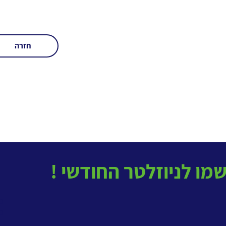
חזרה
בטל
ב