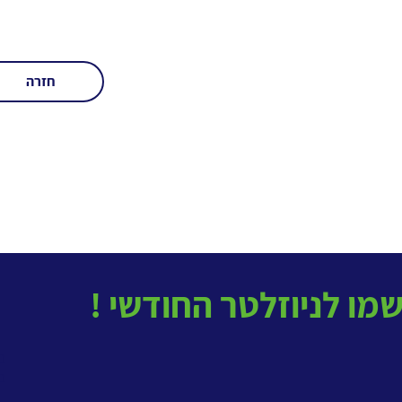
חזרה
בטל
ב