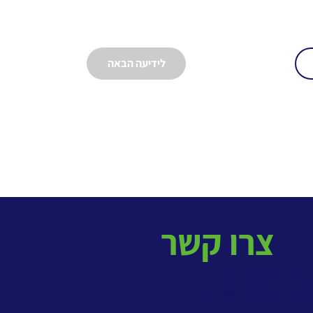
לידיעה הבאה
צרו קשר
פון: 077-5020771
מייל:
mail@kmrom.com