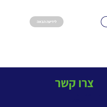
לידיעה הבאה
צרו קשר
פון: 077-5020771
מייל:
mail@kmrom.com