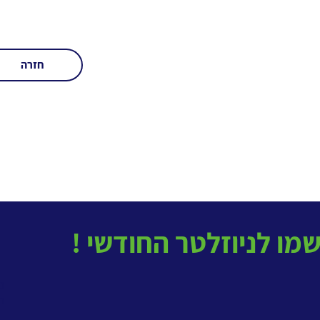
חזרה
בטל
ב