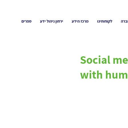
ברה
לקוחותינו
מרכז הידע
ירחון ניהול ידע
ספרים
Social me
with hum