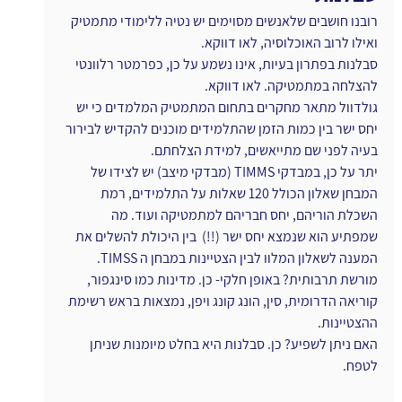
רובנו חושבים שלאנשים מסוימים יש נטיה ללימודי מתמטיק 
ואילו לרוב האוכלוסיה, לאו דווקא.
סבלנות בפתרון בעיות, אינו נשמע על כן, כפרמטר רלוונטי 
להצלחה במתמטיקה. לאו דווקא.
גולדוול מתאר מחקרים בתחום המתמטיק המלמדים כי יש 
יחס ישר בין כמות הזמן שהתלמידים מוכנים להקדיש לבירור 
בעיה לפני שם מתייאשים, למידת הצלחתם.
יתר על כן, במבדקי TIMMS (מבדקי מיצב) יש לצידו של 
המבחן שאלון הכולל 120 שאלות על התלמידים, רמת 
השכלת הוריהם, יחס חבריהם למתמטיקה ועוד. מה 
שמפתיע הוא שנמצא יחס ישר (!!)  בין היכולת להשלים את 
המענה לשאלון המלוו לבין הצטיינות במבחן ה TIMSS.
מורשת תרבותית? באופן חלקי- כן. מדינות כמו סינגפור, 
קוריאה הדרומית, סין, הונג קונג ויפן, נמצאות בראש רשימת 
ההצטיינות.
האם ניתן לשפיע? כן. סבלנות היא בחלט מיומנות שניתן 
לטפח.