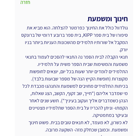
חזרה
חינוך ומשמעת
גולדוול כולל את החינוך כפרמטר להצלחה. הוא מביא את 
סיפורו של בית ספר KIPP, בית ספר ברובע דרומי של ברונקס 
המקבל אל שורותיו תלמידים מהשכונות העניות ביותר בניו 
יורק.
תנאי הקבלה לבית הספר נה התנאי להסכים לעמוד בתנאי 
משמעת והמשימות שבית הספר משית על תלמידיו.
התלמידים לומדים יותר שעות בכל יום, יוצאים לחופשות 
מקוצרות (חופשת הקייץ הנה של מספר שבועות בלבד). 
בכיתות התלמידים מחויבים למשמעת והתנהגו מכבדת לכל 
מי שמדבר אליהם ("חייך, שב זקוף, הקשב, הצג שאלות, 
הנהן כשמדברים אליך ועקוב בעיניך"). תשע שנים לאחר 
הקמתו- וניתן להכריז על בית הספר שתלמידיו מצטיינים 
ובעיקר במתמטיקה.
לא כשרון, לא מעמד, לא תנאים טובים בבית. פשוט חינוך 
ומשמעת. וכמובן שכחלק מזה- השקעה מרובה.