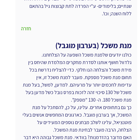
שנתיים; בלימודים- ע"י הפרדה לתת קבוצות גיל בהתאם 
ללוח השנה; וכו'.
חזרה
מנת משכל (בערבון מוגבל)
כולנו יודעים שלמנת משכל השפעה על הצלחתנו.
גלדוול חושף אותנו לסדרת מחקרים המלמדת שהיחס בין 
מידת משכל והצלחה הנו חלקי. כדי להצליח נדרשת בכל 
תחום מנת משכל מספקת. מעבר למנת משכל זו, אין 
עדיפות לחכמים יותר על מרעיהם. למדען, למשל, בעל מנת 
משכל של 130 סיכוי זהה לזכות בפרס נובל כשל מדען בעל 
מנת משכל 180. ה- 130 "מספק".
כך גם בתחומים אחרים. עלינו, על כן, להסתכל על מנת 
המשכל, אך בערבון מוגבל. כארגונים המחפשים אנשים בעלי 
פוטנציאל, עלינו לשלב מבחנים נוספים המעידים על 
הצלחה, הרבה מעבר לבחינת מנת המשכל.
האם מדובר בהזדמנות? בוודאי. מנת משכל גבוהה היא דבר 