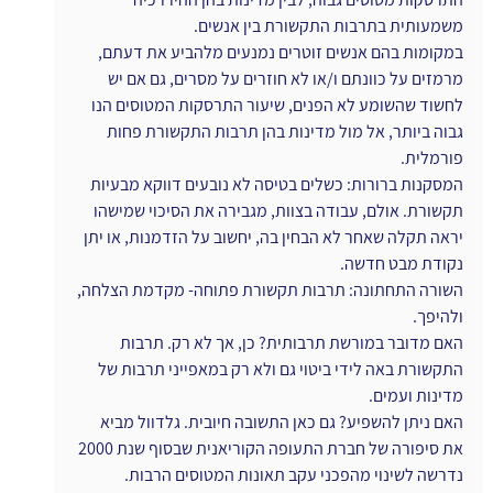
משמעותית בתרבות התקשורת בין אנשים.
במקומות בהם אנשים זוטרים נמנעים מלהביע את דעתם, 
מרמזים על כוונתם ו/או לא חוזרים על מסרים, גם אם יש 
לחשוד שהשומע לא הפנים, שיעור התרסקות המטוסים הנו 
גבוה ביותר, אל מול מדינות בהן תרבות התקשורת פחות 
פורמלית.
המסקנות ברורות: כשלים בטיסה לא נובעים דווקא מבעיות 
תקשורת. אולם, עבודה בצוות, מגבירה את הסיכוי שמישהו 
יראה תקלה שאחר לא הבחין בה, יחשוב על הזדמנות, או יתן 
נקודת מבט חדשה.
השורה התחתונה: תרבות תקשורת פתוחה- מקדמת הצלחה, 
ולהיפך.
האם מדובר במורשת תרבותית? כן, אך לא רק. תרבות 
התקשורת באה לידי ביטוי גם ולא רק במאפייני תרבות של 
מדינות ועמים.
האם ניתן להשפיע? גם כאן התשובה חיובית. גלדוול מביא 
את סיפורה של חברת התעופה הקוריאנית שבסוף שנת 2000 
נדרשה לשינוי מהפכני עקב תאונות המטוסים הרבות. 