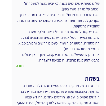
שלוש מאות ששים ימים בשנה לא יביא עושר למשפחתו" 
(נכתב על מגדלי אורז בסין).
האם מדובר בהזדמנות? בוודאי. היתה כאן הזדמנות וצירוף 
מקרים, לכל אחד ואחד מהאנשים המוזכרים היתה הזדמנות 
שהובילה להשקעה.
האם יש קשר למורשת תרבותית? באופן חלקי. מעבר 
לתכונות האישיות של אנשים, ישנם עמים שנחשבים (בגלל 
ההיסטוריה, הגיאוגרפיה ועוד) כעמים חרוצים (הכותב מביא 
דוגמא מהמורשת הסינית).
איך ניתן להשפיע? בהתמדה והשקעה. חינוך ורצון יכולים 
להביא להשקעה מרובה, וזו מביאה להצלחה.
חזרה
בשלות
דרך סדרה של מחקרים סטטיסטיים מגלה גלדוול עובדה 
מרתקת. בקבוצות ספורט מתקדמות, יש ריכוז גבוה של בני 
חודשים מסוימים, על פני חודשים אחרים. החודש עצמו 
משתנה ממקצוע למקצוע ומארץ לארץ. למשל, בליגת ההוקי 