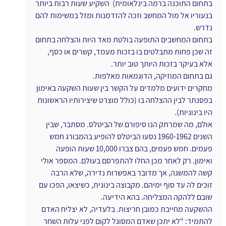
בתחום התוכנה ברמה בינלאומית)  השקיע שעות רבות ביותר 
בנעוריו אל מול המחשב וזכה להזדמנות ומזל במשימות להם 
נדרש.
בתחום המחשבים התופעה בולטת מאד היות והצלחה בתחום 
זה שכן פחות מתבלטים בו בזכות מעמד, קשרים או כסף, 
אלא בעיקר בזכות היותך טוב יותר.
גם בתחום המוזיקה, הדוגמאות מאלפות.
מחקרים ידועים מלמדים על הקשר בין שעות השקעה באימון 
בפסנתר לבין ההצלחה בו (כולל מוצרט שיצירותיו הראשונות 
היו בינוניות).
אולם, מה שמרתק הנו סיפורם של הביטלס. מסתבר, שבין 
השנים 1960-1962 נסעו הביטלס להופיע בהמבורג חמש 
פעמים. חמש פעמים, בהם צברו 10,000 שעות הופעה 
ואימון. רק לאחר מכן החלו להתפרסם בעולם. המספר אולי 
קשה להמשגה, אך מדובר באפשרות נדירה, שלא הרבה 
זוכים לה עד סוף ימיהם. מקבוצה בינונית, כשיצאו, הפכו עם 
שובם ללהקה המצליחה. בהא הידיעה.
ההשקעה מחייבת כמובן חריצות. בלעדיה, לא יצליח האדם 
להתמיד: "לא יתכן שאדם המסוגל לקום לפני עלות השחר 