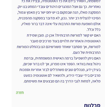
למשפחה, השאיר בידם את כל האוטונומיה, ובצידו את כל 
נאחריות. כך גם אצל המהגרים היהודים עובדי המחט בנו יוק.
המסקנה מאלו, הנה שבמקום בו יש יחס ישר בין מאמץ וגמול, 
הסיכוי להצליח רב יותר. נכון, לא מדובר במסקנה מהפכנית, 
אולם השפעת מורשת התרבות עלי אינה דבר ברור מאליו, 
כלל וכלל.
האם יש קשר למורשת תרבותית? אכן כן. מובן שמידת 
האוטונומיה והאחריות תלויים בעוד מרכיבים מעבר 
למורשת, אך מסתבר שאחד משורשיהם הנו בהחלט המורשת 
התרבותית של העם.
האם ניתן להשפיע? ברמה האישית המשפחתית, וברמת 
ניהול צוות בוודאי. הספר אינו מפרט, אך לנו ברור שכיום, 
בעידן ידע, מנהלים טובים משתדלים לבזר אחריות וסמכות 
מרביים בידי עובדי הידע, ולהשאיר לם אוטונומיה כמעט 
מלאה, לפחות לגבי הדרך בה הם מבצעים את משימתם.
חזרה
סבלנות