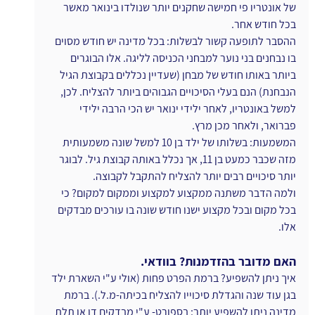
של אונטריו פי חמישה שחקנים יותר שנולדו בינואר מאשר 
בכל חודש אחר.
ההסבר לתופעה קשור לבשלות: בכל מדינה יש חודש מסוים 
בו נבחנים בני נוער למבחני הכניסה לליגה. אלו הבוגרים 
ביותר באותו חודש של מבחן (שעדיין נכללים בקבוצת הגיל 
הנבחנת) הנם בעלי הסיכויים הגבוהים ביותר להצליח. לכן, 
למשל באונטריו, לאחר ילידי ינואר יש הכי הרבה ילידי 
פברואר, ולאחר מכן מרץ.
המשמעות: בשלותו של ילד בן 10 למשל שונה משמעותית 
מזה שכבר כמעט בן 11, אך נכלל באותה קבוצת גיל. לבוגר 
יותר סיכויים רבים יותר להצליח להתקבל לקבוצה.
ולמה הדבר משתנה ממקצוע למקצוע וממקום למקום? כי 
בכל מקום ובכל מקצוע ישנו חודש שונה בו עורכים מבדקים 
אלו.
האם מדובר בהזדמנות? בוודאי.
איך ניתן להשפיע? ברמת הפרט פחות (אולי ע"י השארת ילד 
בגן עוד שנה והגדלת סיכוייו להצליח בכיתה-מ.ל.). ברמת 
מדינה ניתן להשפיע יותר: בספורט- ע"י מבדקים דו או תלת 