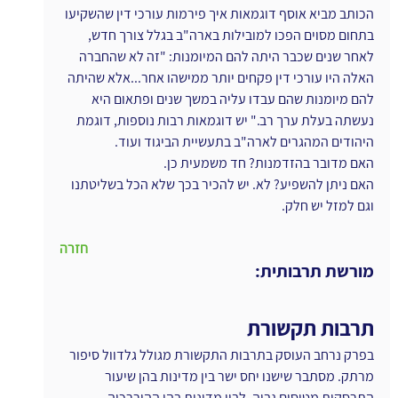
הכותב מביא אוסף דוגמאות איך פירמות עורכי דין שהשקיעו 
בתחום מסוים הפכו למובילות בארה"ב בגלל צורך חדש, 
לאחר שנים שכבר היתה להם המיומנות: "זה לא שהחברה 
האלה היו עורכי דין פקחים יותר ממישהו אחר...אלא שהיתה 
להם מיומנות שהם עבדו עליה במשך שנים ופתאום היא 
נעשתה בעלת ערך רב." יש דוגמאות רבות נוספות, דוגמת 
היהודים המהגרים לארה"ב בתעשיית הביגוד ועוד.
האם מדובר בהזדמנות? חד משמעית כן.
האם ניתן להשפיע? לא. יש להכיר בכך שלא הכל בשליטתנו 
וגם למזל יש חלק.
חזרה
מורשת תרבותית:
תרבות תקשורת
בפרק נרחב העוסק בתרבות התקשורת מגולל גלדוול סיפור 
מרתק. מסתבר שישנו יחס ישר בין מדינות בהן שיעור 
התרסקות מטוסים גבוה, לבין מדינות בהן ההיררכיה 