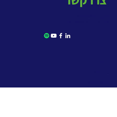
בטלפון: 077-5020771
במייל:
mail@kmrom.com
> מדיניות פרטיות
> הסדרי נגישות
> תנאי שימוש באתר