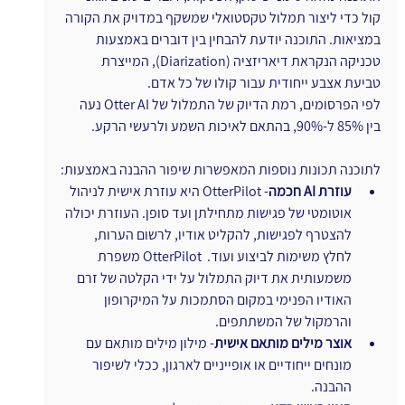
קול כדי ליצור תמלול טקסטואלי שמשקף במדויק את הקורה 
במציאות. התוכנה יודעת להבחין בין דוברים באמצעות 
טכניקה הנקראת דיאריזציה (Diarization), המייצרת 
טביעת אצבע ייחודית עבור קולו של כל אדם. 
לפי הפרסומים, רמת הדיוק של התמלול של Otter AI נעה 
בין 85% ל-90%, בהתאם לאיכות השמע ולרעשי הרקע. 
לתוכנה תכונות נוספות המאפשרות שיפור ההבנה באמצעות:
עוזרת AI חכמה
- OtterPilot היא עוזרת אישית לניהול 
אוטומטי של פגישות מתחילתן ועד סופן. העוזרת יכולה 
להצטרף לפגישות, להקליט אודיו, לרשום הערות, 
לחלץ משימות לביצוע ועוד.  OtterPilot משפרת 
משמעותית את דיוק התמלול על ידי הקלטה של זרם 
האודיו הפנימי במקום הסתמכות על המיקרופון 
והרמקול של המשתתפים. 
אוצר מילים מותאם אישית
- מילון מילים מותאם עם 
מונחים ייחודיים או אופייניים לארגון, ככלי לשיפור 
ההבנה. 