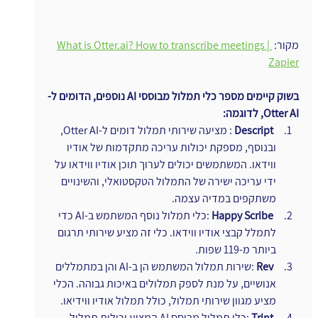
מקור: 
? How to transcribe meetings | 
Otter.ai
What is 
Zapier
בשוק קיימים מספר כלי תמלול מבוססי AI נוספים, הדומים ל-
Otter AI, לדוגמה:
ו
Descript
 : מציעה שירותי תמלול דומים ל-Otter AI, 
ובנוסף, מספקת יכולות עריכה מתקדמות של אודיו 
ווידאו. המשתמשים יכולים לערוך תוכן אודיו ווידאו על 
ידי עריכה ישירה של התמלול הטקסטואלי, והשינויים 
משתקפים במדיה עצמה.
ו
Happy Scribe
 :כלי תמלול נוסף המשתמש ב-AI כדי 
לתמלל קבצי אודיו ווידאו. כלי זה מציע שירותי תרגום 
ביותר מ-119 שפות. 
ו
Rev
 :שירות תמלול המשתמש הן ב-AI והן במתמללים 
אנושיים, על מנת לספק תמלולים באיכות גבוהה. הכלי 
מציע מגוון שירותי תמלול, כולל תמלול אודיו ווידיאו.
ו
Trint
 :כלי תמלול מבוסס AI המציע יכולות תמלול 