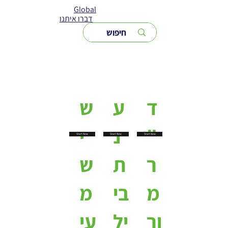
Global
דברו איתנו
ד
ע
ש
"
נ
י
Start Now
Start Now
Start Now
ר
ת
ש
מ
בי
מ
ור
יל
עי