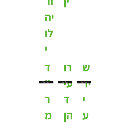
ין
ור
יה
לו
י
ש
רו
ד
יר
עי
"
Start Now
Start Now
Start Now
י
ד
ר
ע
הן
מ