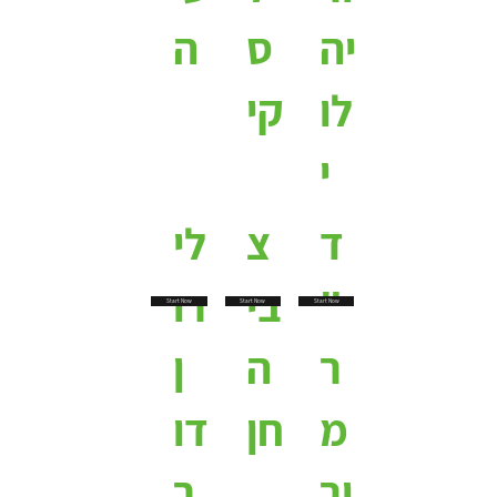
יה
ס
ה
לו
קי
י
ד
צ
לי
"
בי
רו
Start Now
Start Now
Start Now
ר
ה
ן
מ
חן
דו
ור
ר