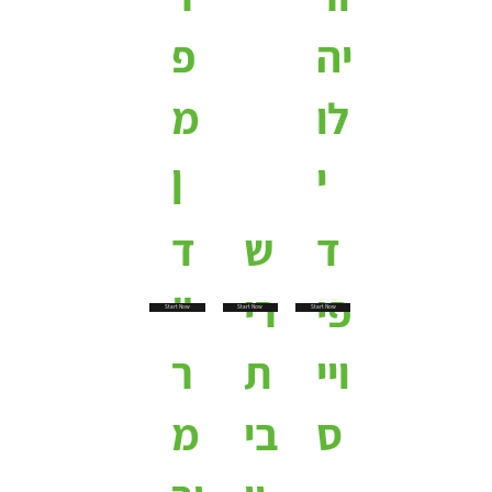
יה
פ
לו
מ
י
ן
ד
ש
ד
פי
רי
"
Start Now
Start Now
Start Now
ויי
ת
ר
ס
בי
מ