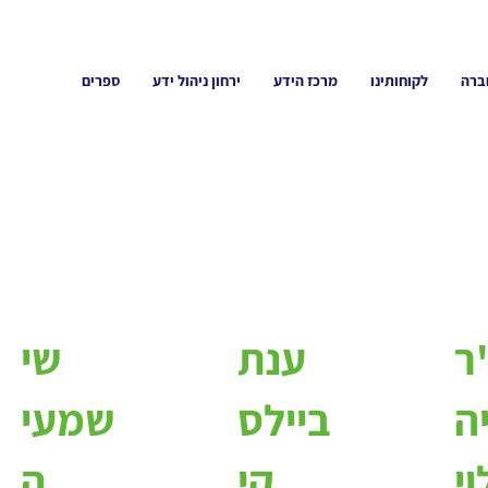
ברה
לקוחותינו
מרכז הידע
ירחון ניהול ידע
ספרים
ר
ענת
שי
ה
ביילס
שמעי
וי
קי
ה