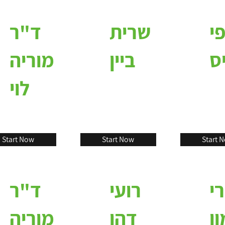
י
שרית
ד"ר
יס
ביין
מוריה
לוי
Start Now
Start Now
Start 
י
רועי
ד"ר
ן
דהן
מוריה