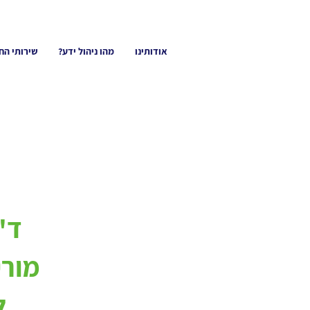
אודותינו
מהו ניהול ידע?
שירותי הח
ד"
מורי
ל