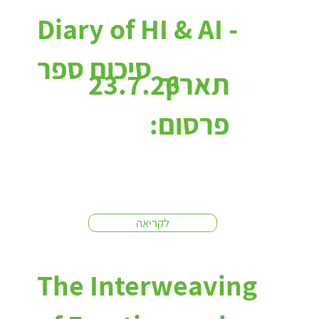
כתבות:
Diary of HI & AI -
סיכום ספר
תאריך
23.7.26
פרסום:
לקריאה
The Interweaving