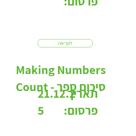
פרסום:
לקריאה
Making Numbers
Count - סיכום ספר
תאריך
21.12.2
פרסום:
5