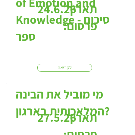
of Emotion and
תאריך
24.6.26
Knowledge - סיכום
פרסום:
ספר
לקריאה
מי מוביל את הבינה
המלאכותית בארגון?
תאריך
27.5.26
פרסום: