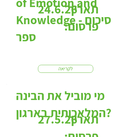
of Emotion and
תאריך
24.6.26
Knowledge - סיכום
פרסום:
ספר
לקריאה
מי מוביל את הבינה
המלאכותית בארגון?
תאריך
27.5.26
פרסום: