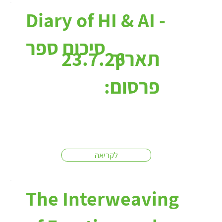
כתבות:
Diary of HI & AI -
סיכום ספר
תאריך
23.7.26
פרסום:
לקריאה
The Interweaving