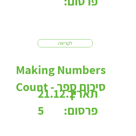
פרסום:
לקריאה
Making Numbers
Count - סיכום ספר
תאריך
21.12.2
פרסום:
5