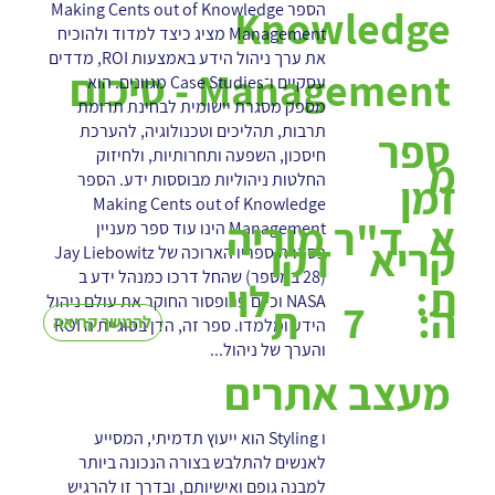
הספר Making Cents out of Knowledge
Knowledge
Management מציג כיצד למדוד ולהוכיח
את ערך ניהול הידע באמצעות ROI, מדדים
Management - סיכום
עסקיים ו־Case Studies מגוונים. הוא
מספק מסגרת יישומית לבחינת תרומת
תרבות, תהליכים וטכנולוגיה, להערכת
ספר
חיסכון, השפעה ותחרותיות, ולחיזוק
מ
החלטות ניהוליות מבוססות ידע. הספר
זמן
Making Cents out of Knowledge
א
ד"ר מוריה
Management הינו עוד ספר מעניין
קריא
דקו
בסדרת ספריו הארוכה של Jay Liebowitz
(28 במספר) שהחל דרכו כמנהל ידע ב
ת:
לוי
NASA וכיום פרופסור החוקר את עולם ניהול
7
ה:
ת
להמשך קריאה
הידע ומלמדו. ספר זה, הדן בסוגיית ה ROI
והערך של ניהול...
מעצב אתרים
ו Styling הוא ייעוץ תדמיתי, המסייע
לאנשים להתלבש בצורה הנכונה ביותר
למבנה גופם ואישיותם, ובדרך זו להרגיש