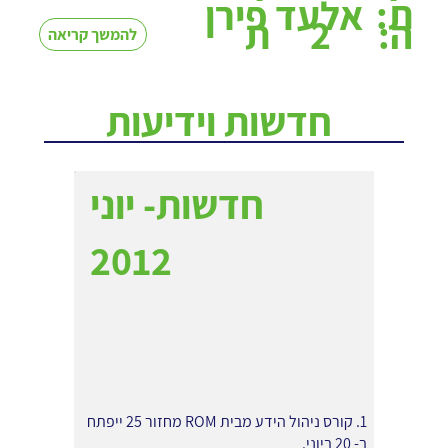
ת:
אלעד פירן
2
ה:
ת
להמשך קריאה
חדשות וידיעות
חדשות- יוני
2012
1. קורס ניהול הידע מבית ROM מחזור 25 ייפתח
ב- 20 ביוני.