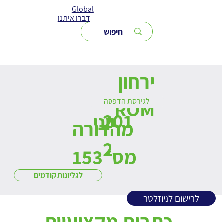
Global
דברו איתנו
ירחון
לגירסת הדפסה
ROM
201
יוני
מהדורה
2
מס׳ 153
לגליונות קודמים
לרישום לניוזלטר
כתבות מקצועיות