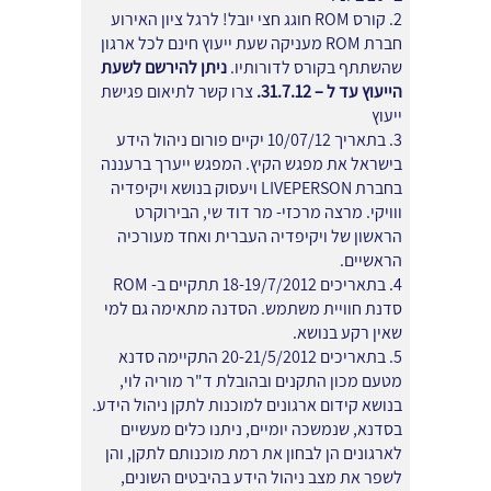
2. קורס ROM חוגג חצי יובל! לרגל ציון האירוע
חברת ROM מעניקה שעת ייעוץ חינם לכל ארגון
שהשתתף בקורס לדורותיו.
ניתן להירשם לשעת
הייעוץ עד ל – 31.7.12.
צרו קשר לתיאום פגישת
ייעוץ
3. בתאריך 10/07/12 יקיים פורום ניהול הידע
בישראל את מפגש הקיץ. המפגש ייערך ברעננה
בחברת LIVEPERSON ויעסוק בנושא ויקיפדיה
ווויקי. מרצה מרכזי- מר דוד שי, הבירוקרט
הראשון של ויקיפדיה העברית ואחד מעורכיה
הראשיים.
4. בתאריכים 18-19/7/2012 תתקיים ב- ROM
סדנת חוויית משתמש. הסדנה מתאימה גם למי
שאין רקע בנושא.
5. בתאריכים 20-21/5/2012 התקיימה סדנא
מטעם מכון התקנים ובהובלת ד"ר מוריה לוי,
בנושא קידום ארגונים למוכנות לתקן ניהול הידע.
בסדנא, שנמשכה יומיים, ניתנו כלים מעשיים
לארגונים הן לבחון את רמת מוכנותם לתקן, והן
לשפר את מצב ניהול הידע בהיבטים השונים,