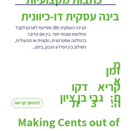
בינה עסקית דו-כיוונית
הבינה העסקית (BI) מסייעת לארגון לקבל
החלטות טובות יותר. בין אם מדובר
בהחלטה אסטרטגית, טקטית או תפעולית,
השילוב בין המידע הנכון, בזמן...
מ
זמן
א
קריא
דקו
ת:
גבי בן ציון
3
ה:
ת
להמשך קריאה
Making Cents out of