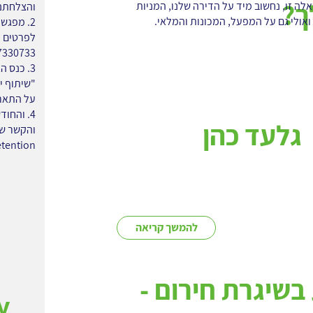
ך?
לה זו, נחשוב מיד על הדירה שלנו, המניות
והצלחתנו
ואולי גם על המפעל, המכונות והמלאי.
לפרטים ו
7330733
3. כנס 
"שיתוף י
על התארי
גלעד כהן
retention היא החוקרת המצוטטת בעולם. גאים יח
להמשך קריאה
 בשיגרת חירום -
y