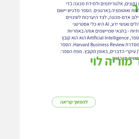
ר
תונים, אלגוריתמים ולמידת מכונה כדי
ת ואוטומציה בארגונים. הספר מדגיש יישום
לוב אדם-מכונה, לצד היערכות לשינויים
בשוק העבודה. עבור מנהלים ואנשי ידע, AI היא כלי אסטרטגי
תיות - בתנאי שמיישמים אותה באחריות
ובחשיבה ארוכת טווח. הספר, Artificial Intelligence הוא הוא קובץ
מאמרים בתחום, כחלק מסדרת Harvard Business Review. הספר
בשנת 2019. להלן עיקרי הדברים, באופן מקובץ. מפת הספר:
מוריה לוי
שים מרכזיים...
להמשך קריאה