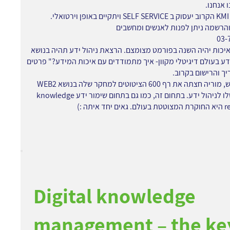
 אנחנו.
2. מפגש KMI הקרוב יעסוק ב SELF SERVICE ויתקיים באופן וירטואלי.
הרשמה ניתן לפנות לאנשים ומחשבים
03-
האיכות יהיה השנה בפורמט מצומצם. הרצאת ניהול ידע תהיה בנושא
דע בעולם דיגיטלי מקוון- איך מתמודדים עם איכות המידע?" פרטים
ך והרישום בקרוב.
4. והחודש, מוריה חצתה את רף 600 הציטוטים למחקר שלה בנושא WEB2
והקשר שלו לניהול ידע. בתחום זה, כמו גם בתחום שימור ידע knowledge
ד איתה :)
Digital knowledge
management – the ke