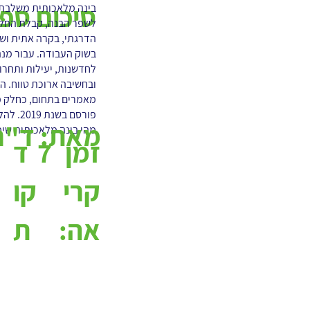
סיכום ספ
בינה מלאכותית משלבת נ
לשפר הבנה, קבלת החלטו
הדרגתי, בקרה אתית ושי
לחדשנות, יעילות ותחרו
פורסם 
מאת:
ד"ר 
מהי בינה מלאכותית שימו
7
ד
זמן
קו
קרי
ת
אה: