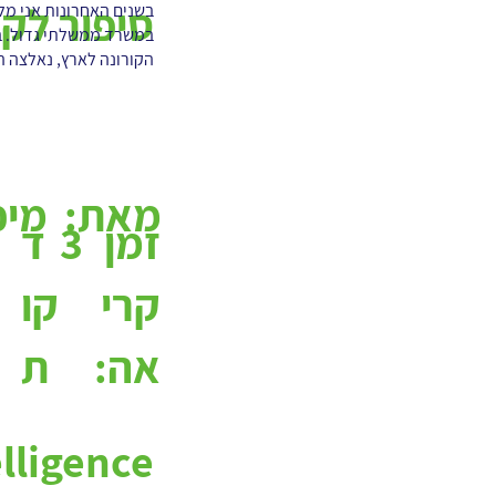
סיפור לקו
בשנים האחרונות אני מלו
במשרד ממשלתי גדול. ב
הקורונה לארץ, נאלצה ה
מאת:
מיכ
3
ד
זמן
קו
קרי
ת
אה: