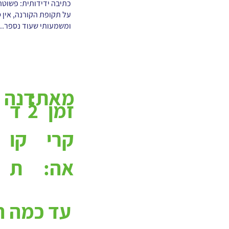
כתיבה ידידותית: פשוטה,
על תקופת הקורנה, אין 
ומשמעותי שעוד נספר...
מאת:
דנה נ
2
ד
זמן
קו
קרי
ת
אה:
עד כמה ה