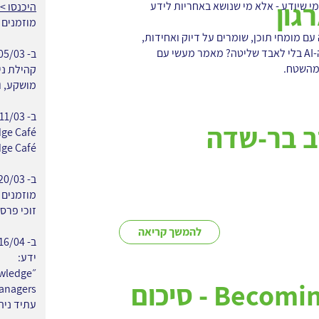
גון
י שיודע - אלא מי שנושא באחריות לידע
היכנסו >
מוזמנים 
 עם מומחי תוכן, שומרים על דיוק ואחידות,
ומתמודדים עם כניסת ה-AI בלי לאבד שליטה? מאמר מעשי עם
 מהשטח.
קהילת ניה
מושקע, וי
ב בר-שדה
ge Café.
מוזמנים 
זוכי פרס Global MIKE לשנת 2025
להמשך קריאה
ידע:
״wledge
Becoming WOKE - סיכום
עתיד ניה