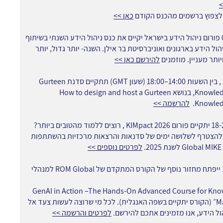
>
לצפוץ ברשמים מהכנס הקודם
כאן >>
ב- 05/03 פורום ניהול הידע בישראל יקיים את כנס ניהול הידע השנתי בשיתוף
ול הידע בארגונים ואוניברסיטת בר אילן. השנה- יותר גדול, יותר
ותר מעניין. מוזמנים
להירשם כאן >>
ב- 11/03 , בין השעות 14:00–18:00 (שעון GMT) תתקיים סדנת Gurteen
Knowledge Café, בנושא How to design and host a Gurteen
Knowled
להרשמה >>
ב- 18-20/03 יתקיים פורום KIMpact 2026 , רוצים ללמוד מהטובים ביותר?
להצטרף לשלושה ימים של סדנאות והרצאות מרכזיות בהשתתפות
.
לפרטים נוספים >>
ב- 16/04 ייפתח מחזור נוסף של הקורס המתקדם של ROM Global למנהלי
GenAI in Action –The Hands-On Advanced Course for Kno
Managers״ (הקורס יתקיים בשפה האנגלית). לכל מי שרוצה לעשות צעד אל
ול הידע, אנו מזמינים אתכם להירשם.
לפרטים והרשמה >>