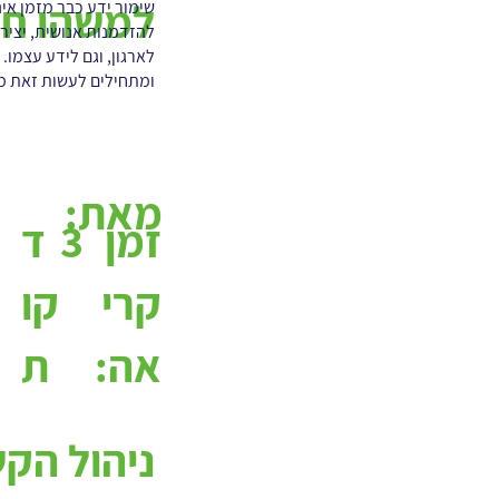
למשהו ח
שימור ידע כבר מזמן אינ
להזדמנות אנושית, יציר
לארגון, וגם לידע עצמו
ומתחילים לעשות זאת 
מאת:
3
ד
זמן
קו
קרי
ת
אה:
ניהול הק