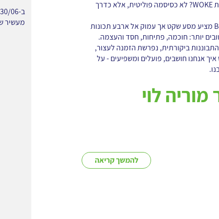
מה זה באמת אומר להיות WOKE? לא כסיסמה פוליטית, אלא כדרך
מעשיר של
הספר Becoming WOKE מציע מסע שקט אך עמוק אל ארבע תכונות
ים יותר: חוכמה, פתיחות, חסד והעצמה.
והתבוננות ביקורתית, נפרשת הזמנה לעצור,
יך אנחנו חושבים, פועלים ומשפיעים - על
נו.
מוריה לוי
להמשך קריאה