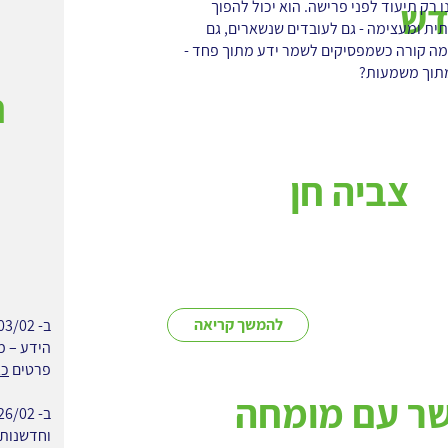
דש
ו רק תיעוד לפני פרישה. הוא יכול להפוך
תית ומעצימה - גם לעובדים שנשארים, גם
. מה קורה כשמפסיקים לשמר ידע מתוך פחד -
מתוך משמעות?
ח
צביה חן
להמשך קריאה
הידע – מ
פרטים
כא
שר עם מומחה
וחדשנות בו 