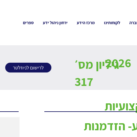
ברה
לקוחותינו
מרכז הידע
ירחון ניהול ידע
ספרים
2026
גיליון מס׳
לרישום לניוזלטר
317
ועיות
ע- הזדמנות