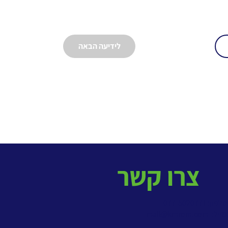
לידיעה הבאה
צרו קשר
פון: 077-5020771
מייל:
mail@kmrom.com