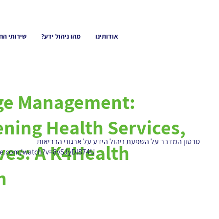
אודותינו
מהו ניהול ידע?
שירותי הח
ge Management:
ning Health Services,
סרטון המדבר על השפעת ניהול הידע על ארגוני הבריאות
ves: A K4Health
be.com/watch?v=8vSJyDl874U
n