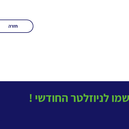
חזרה
בטל
ב