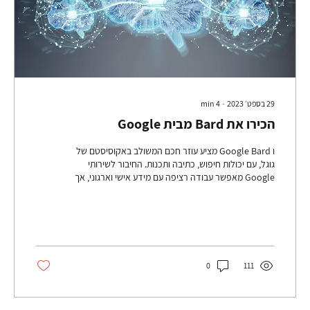
29 בספט׳ 2023
∙
4
min
הכירו את Bard מבית Google
ו Google Bard מציע עוזר חכם המשולב באקוסיסטם של
גוגל, עם יכולות חיפוש, כתיבה ותכנות. החיבור לשירותי
Google מאפשר עבודה רציפה עם מידע אישי וארגוני, אך
איכות הפלט תלויה עדיין בהקשר ובדיוק הנתונים. בנוף
המתפתח במהירות של בינה מלאכותית, Bard הוא לא
סתם עוד מנוע חיפוש, זוהי מערכת ניסיונית המציגה את
השימושים המגוונים של צ'אטבוטים. מיצירת רעיונות
יצירתיים ועד ליצירת פוסטים בבלוג ומתן תשובות עובדתיות
או מבוססות דעה לשאלות. הרבגוניות הזו מבדילה אותו
0
111
ממנועי חיפוש מסורתיים ומדגימה את הפוטנציאל שלו
לשפר...