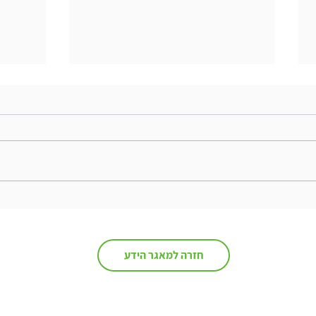
מי מוביל את הבינה המלאכותית
למה ה
בארגון?
מהסוכן
חזרה למאגר הידע