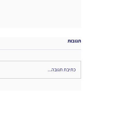
תגובות
כתיבת תגובה...
Diary of HI & AI - סיכום ספר