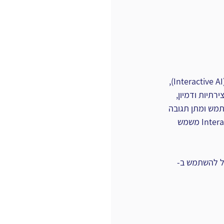
) לבינה מלאכותית אינטראקטיבית (Interactive AI), 
תמקדת ביצירת תוכן, יצירתיות ודמיון,  
שתמש ומתן תגובה 
מותאמת. כמו כן בעוד, ש Generative AI יכול לסייע בתחומים כדוגמת כתיבת יצירתית Interactive AI משמש 
וגיות יכולות לעבוד יחד. לדוגמה, צ'אטבוט המבוסס על Interactive AI יכול להשתמש ב- 