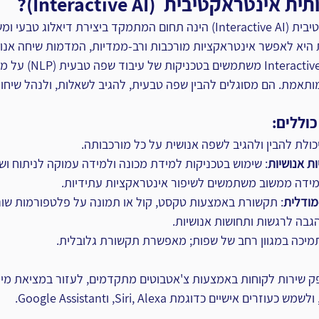
טראקטיבית  (Interactive AI)?
בינה מלאכותית אינטראקטיבית (Interactive AI) הינה תחום המתמקד ביצירת דיאל
היא לאפשר אינטראקציות מורכבות ורב-ממדיות, המדמות שיחה אנוש
ומעמיקה. מודלים של tive AI
תאמת. הם מסוגלים להבין שפה טבעית, להגיב לשאלות, ולנהל שיחות
כוללים:
יכולת להבין ולהגיב לשפה אנושית על כל מורכבותה.
ת אנושיות
: שימוש בטכניקות למידת מכונה ולמידה עמוקה לניתוח וש
למידה ממשוב משתמשים לשיפור אינטראקציות עתידיות.
מודלית
: תקשורת באמצעות טקסט, קול או תמונה על פלטפורמות שונ
הגבה לרגשות ותחושות אנושיות.
תמיכה במגוון רחב של שפות; מאפשרת תקשורת גלובלית.
ספק שירות לקוחות באמצעות צ'אטבוטים מתקדמים, לעזור במציאת מי
אישיים כדוגמת Siri, Alexa, וGoogle Assistant.