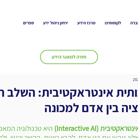
ברה
לקוחותינו
מרכז הידע
ירחון ניהול ידע
ספרים
חזרה למאגר הידע
ותית אינטראקטיבית: השלב ה
ה בין אדם למכונה
בית (Interactive AI)
 היא טכנולוגיה המא
לוג טבעי עם בני אדם, להבין כוונות, הקשר ורגש, ולה