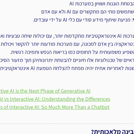
בטחת הוגנות ושוויון במערכות AI
ים מתי הם מתקשרים עם AI ולא עם אדם
: מניעת שיתוף מידע סודי עם כלי AI על ידי עובדים.
לסיכום, העתיד מבטיח מערכות AI אינטראקטיביות מתקדמות יותר, עם יכולות שיחה טבעי
טראקציה בין אדם למכונה, עם מערכות מודעות יותר להקשר ויכולות
השפיע משמעותית על תחומים כמו בריאות הנפש ותמיכה רגשית.
איים של טכנולוגיות אלו חיוניים להבטחת יתרונותיהן תוך מזעור הסיכו
לאחריות אתית יהיה מפתח להצלחת הטמעת AI אינטראקטיבית בחברה
ive AI is the Next Phase of Generative AI
I vs Interactive AI: Understanding the Differences
s of Interactive AI: So Much More Than a Chatbot
בינה מלאכותית?