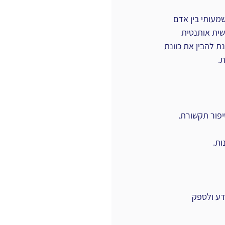
וג טבעי ומשמעותי בין אדם 
ית אותנטית 
Interac משתמשים בטכניקות של עיבוד שפה טבעית (NLP) על מנת להבין את כוונת 
.
יפור תקשורת.
ות.
דע ולספק 