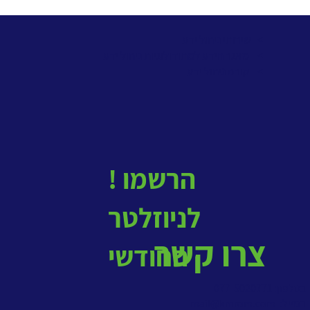
> שירותי ניהול ידע
>
מאגר הידע למתודולוגיות ניהול ידע
>
קורס ניהול ידע
! הרשמו
לניוזלטר
צרו קשר
החודשי
בטלפון: 077-5020771
במייל:
mail@kmrom.com