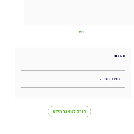
תגובות
כתיבת תגובה...
The Interweaving of Emotion and
Knowledge - סיכום ספר
חזרה למאגר הידע