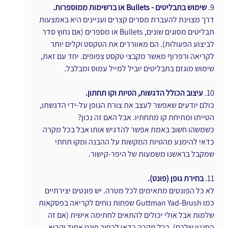
9. 
שימוש בתבליטים - Bullets או ברשימות ממוספרות.
דרך מצוינת להעברת מסרים קצרים ועניינים היא באמצעות 
תבליטים מסוגים שונים, Bullets או מספרים (אם נחוץ סדר 
לביצוע הפעולות). הם מאווררים את הטקסט וקלים יותר 
לקריאה ורפרוף מאשר מקבצי טקסט צפופים. יחד עם זאת, 
שימוש מוגזם בתבליטים יוביל למייל עמוס ומבלבל.
10.
 עיצוב הכולל הדגשות, הטיות וקו תחתון.
כולם יודעים שאפשר לעצב את צורת הגופן על-ידי הדגשתו, 
הטייתו ומתיחת קו מתחתיו. אבל האם זה נכון?
כשמשהו חשוב באמת אפשר להדגיש אותו אבל בכל מקרה 
כדאי להימנע מהטיות המקשות על ההבנה ומקו תחתי 
שמקבל בראשנו משמעות של היפר-קישור.
11. 
בחירת גופן (פונט).
לא כל הפונטים מתאימים לכל מטרה. יש פונטים יצירתיים 
כמו Guttman Yad-Brush שפחות נוחים לקריאה בפסקאות 
שלמות אבל אולי יכולים להתאים לחתימה אישית (אם זה 
הסגנון שלכם). בכל מקרה כדאי לבחור פונט אחיד וקריא 