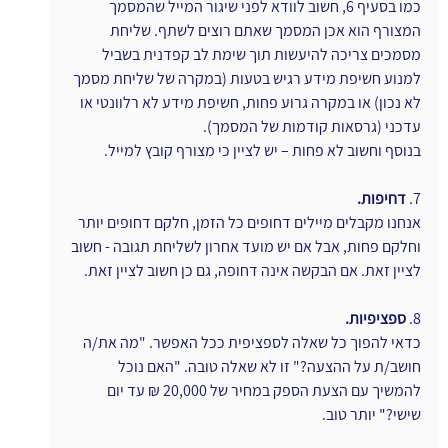
כמו בסעיף 6, חשוב לוודא לפני שיגור המייל שהמסמך 
המצורף הוא אכן המסמך שאתם רוצים לשתף. שליחת 
מסמכים צריכה להיעשות תוך שימת לב קפדנית בשביל 
למנוע חשיפת מידע רגיש בטעות (במקרה של שליחת מסמך 
לא נכון) או במקרה גרוע פחות, חשיפת מידע לא רלוונטי או 
עדכני (גרסאות קודמות של המסמך).
בנוסף וחשוב לא פחות – יש לציין כי מצורף קובץ למייל.
7. 
דחיפות.
אנחנו מקבלים מיילים דחופים כל הזמן, חלקם דחופים יותר 
וחלקם פחות, אבל אם יש מועד אחרון לשליחת תגובה - חשוב 
לציין זאת. אם הבקשה אינה דחופה, גם כן חשוב לציין זאת.
8. 
ספציפיות.
כדאי להפוך כל שאלה לספציפית ככל האפשר. "מה את/ה 
חושב/ת על ההצעה?" זו לא שאלה טובה. "האם נוכל 
להמשיך עם הצעת הספק במחיר של 20,000 ₪ עד יום 
שישי?" יותר טוב.