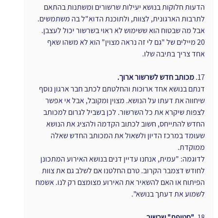
הדעות חלוקות בנושא יעילות שרשורים ומשתנות בהתאם 
לתרבות הארגונית, לצוות, ולתוכנת הדוא"ל בה משתמשים. 
אבל מה שבטוח הוא ששימוש לא ראוי בשרשור יכול לעצבן. 
20 מיילים של "גם לי זה נראה מצוין" הוא לא משהו שאף 
אחד צריך בתיבה שלו.
17. 
מכותב חדש לשרשור ארוך.
דנתם בנושא אחד ארוכות והחלטתם לכתב חבר ארגון נוסף 
שיחווה את דעתו על הנושא. מצוין ומקובל, אבל אי אפשר 
לצפות שיקרא את כל השרשור. לכן בשביל לגרום למכותב 
החדש להתייחס, חשוב לכתוב הקדמה ולהציג את הנושא 
שעומד במרכז הדיון ולשאול את המכותב החדש שאלה 
ממוקדת.
לדוגמה: "עמית, אנחנו עדיין דנים בנושא האירוע המתכונן 
לחודש דצמבר הקרוב. טרם החלטנו אם לשלב גם את צוות 
הפיתוח או האם להשאיר את האירוע מצומצם רק לנו. אשמח 
לשמוע את דעתך בנושא".
18. 
"חטיפת" שרשור.