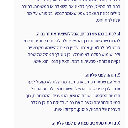
בתחילת המייל, צריך להציג את השאלה או המשימה. בחירת 
מילים נכונה תעצב משפט שאומר לנמען במפורש על מה 
עליו להתייחס.
4.
 לכתוב כמו שמדברים, אבל להשאיר את זה גבוה.
למרות שתקשורת דרך המייל יכולה להיות ידידותית ובלתי 
פורמלית לחלוטין, אנחנו עדיין רוצים להישמע מקצועיים 
ולכן שימוש בסלנג לא מומלץ. כן מומלץ תמהיל של שפה 
נקייה וגבוהה - טבעית וזורמת. האיזון הנכון הוא אישי.
5. 
הגהה לפני שליחה.
מייל עם שגיאות כתיב או כתיבה מרושלת לא מועיל לאף 
אחד. לכן לפני שיגור המייל, חשוב תמיד לבדוק את כל 
תבניות הטקסט – שורת הנושא, הנמענים, המכותבים, גוף 
המייל והחתימה ולערוך אם צריך. בדיקת התוכן כוללת 
הערכה של תחביר, פיסוק, דקדוק ואיות.
6. 
בדיקת מסמכים מצורפים לפני שליחה.