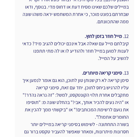
במיילים שלכם שאינו מסיח דעת או דחוס מדי. בנוסף, ודאו 
שבחרתם בפונט מוכר, כי אחרת המשתמש יראה משהו שונה 
ממה שהתכוונתם.
12.
 מייל חוזר בזמן לחוץ.
קיבלתם מייל עם שאלה אבל אינכם יכולים להגיב מיד? כדאי 
לענות למוען במייל חוזר ולהודיע לו או לה מתי תתפנו 
להשיב על המייל.
13.
 סימני קריאה מיותרים.
סימן קריאה לא רק שנותן טון לתוכן, הוא גם אומר לנמען איך 
עליו להרגיש ביחס לתוכן. יחד עם זאת, סימני קריאה 
מתקבלים אחרת תלוי הקונטקסט, למשל: "זה נראה נהדר!" 
או "היה נעים להכיר אותך, אבי!" בהחלט שונה מ: "תוסיפו 
את נועם לרשימת המכותבים!" או "ביקשתי ממך להכין את 
החומרים אתמול!".
בשורה התחתונה - לשימוש בסימני קריאה במיילים יותר 
חסרונות מיתרונות, ומאחר שאפשר להעביר טקסט ברור גם 