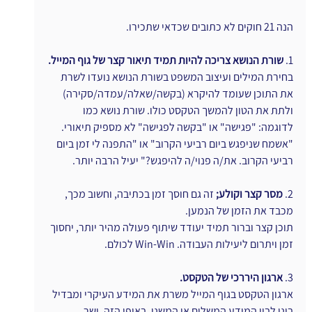
הנה 21 חוקים לא כתובים שכדאי שתכירו.
1. 
שורת הנושא צריכה להיות תמיד תיאור קצר של גוף המייל.
בחירת המילים ועיצוב המשפט בשורת הנושא נועדו לשרת 
את התוכן שעומד להיקרא (בקשה/שאלה/עמדה/סקירה) 
ולתת את הטון להמשך הטקסט כולו. שורת נושא כמו 
לדוגמה: "פגישה" או "בקשה לפגישה" לא מספיק תיאורי. 
"אשמח שניפגש ביום רביעי הקרוב" או "התפנה לי זמן ביום 
רביעי הקרוב. את/ה פנוי/ה להיפגש?" יעיל הרבה יותר.
2. 
מסר קצר וקולע;
 זה גם חוסך זמן בכתיבה, וחשוב מכך, 
מכבד את הזמן של הנמען.
תוכן קצר וברור תמיד יעודד שיתוף פעולה מהיר יותר, יחסוך 
זמן ויתרום ליעילות העבודה. Win-Win לכולם.
3. 
ארגון היררכי של הטקסט.
ארגון הטקסט בגוף המייל משרת את המידע העיקרי ומבדיל 
בינו לבין המידע המשלים או המשני. באופן הזה, ישר 