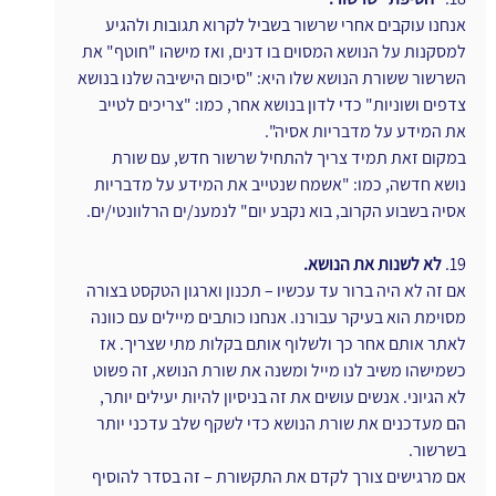
אנחנו עוקבים אחרי שרשור בשביל לקרוא תגובות ולהגיע 
למסקנות על הנושא המסוים בו דנים, ואז מישהו "חוטף" את 
השרשור ששורת הנושא שלו היא: "סיכום הישיבה שלנו בנושא 
צדפים ושוניות" כדי לדון בנושא אחר, כמו: "צריכים לטייב 
את המידע על מדבריות אסיה".
במקום זאת תמיד צריך להתחיל שרשור חדש, עם שורת 
נושא חדשה, כמו: "אשמח שנטייב את המידע על מדבריות 
אסיה בשבוע הקרוב, בוא נקבע יום" לנמענ/ים הרלוונטי/ים.
19. 
לא לשנות את הנושא.
אם זה לא היה ברור עד עכשיו – תכנון וארגון הטקסט בצורה 
מסוימת הוא בעיקר עבורנו. אנחנו כותבים מיילים עם כוונה 
לאתר אותם אחר כך ולשלוף אותם בקלות מתי שצריך. אז 
כשמישהו משיב לנו מייל ומשנה את שורת הנושא, זה פשוט 
לא הגיוני. אנשים עושים את זה בניסיון להיות יעילים יותר, 
הם מעדכנים את שורת הנושא כדי לשקף שלב עדכני יותר 
בשרשור.
אם מרגישים צורך לקדם את התקשורת – זה בסדר להוסיף 