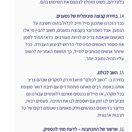
בלעדיהם, פשוט מומלץ לצמצם את השימוש בהם.
14.
 בחירת קבוצה מינימלית של נמענים.
כבר הזכרנו שתכנון מייל חייב לכלול בתוכו חשיבה על 
הנמען. אבל כשמדובר בקבוצת נמענים, חשוב להבין מי אלו 
האנשים שבאמת צריכים להיות מעורבים. כדאי תמיד לסמן 
את מספר האנשים המינימלי הדרוש לביצוע העבודה. ככל 
שיותר אנשים מכותבים למייל, כך תחושת האחריות להשיב 
עליו תהיה נמוכה יותר.
15. 
השב לכולם.
בחירה ב- "השב לכולם" מיועדת רק למקרים שבהם צריך 
אותה באמת. רבים מאתנו מתמודדים עם תיבת דואר מוצפת 
בכל מקרה, אז מיילים נכנסים שאינם רלוונטיים עבורנו גם 
מבזבזים לנו זמן וגם חוסמים לנו את התיבה. פעמים רבות, 
מדובר בדפוסים המהווים חלק מאותם ניואנסים דקים של כל 
תרבות ארגונית.
16.
 שרשור של התכתבות – לדעת מתי להפסיק.