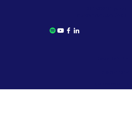
בטלפון: 077-5020771
במייל:
mail@kmrom.com
> מדיניות פרטיות
> הסדרי נגישות
> תנאי שימוש באתר