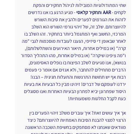
שתי המתודולוגיות המובילות לניהול תחקירים והפקת 
לקחים - 
AAR
 ו
תחקיר קלאסי
 - מגיע הרגע בו אנו נדרשים 
לזהות את הגורמים לפערים ולהבין את סיבות השורש 
להיווצרותם. שלב זה, של זיהוי גורמי השורש הוא השלב 
המרכזי, החשוב ואף המתגמל ביותר בתחקיר. זהו השלב בו 
לאחר שבאופן די סיזיפי, הגענו לעובדות מוסכמות לגבי "מה 
קרה" (או במילים אחרות, תיאור האירועים והשתלשלותם), 
ו"מה ציפינו שיקרה" (או במילים אחרות, מהו התהליך הסדור 
בנושא), אנו מגיעים לשלב הפיצוח בו נופלים האסימונים, 
הדברים מתחילים להתחבר, ולא אגזים אם אומר כי פעמים 
רבות אף יש תחושת התרגשות והתעלות חגיגית – הבנו! 
ירדנו לעומקם של דברים! זיהינו מבין כל הבעיות את בעיות 
היסוד שפתרונן יביא לפתרון הבעיות האחרות ואנו מסוגלים 
כעת לקבל החלטות משמעותיות!
אך איך עושים זאת? איך עוברים משלב זיהוי הפערים בין 
הרצוי למצוי להבנת הסיבות האמתיות להיווצרותם? כיצד 
מוודאים שאנחנו לא מסתפקים בחשיפת השכבה הראשונה 