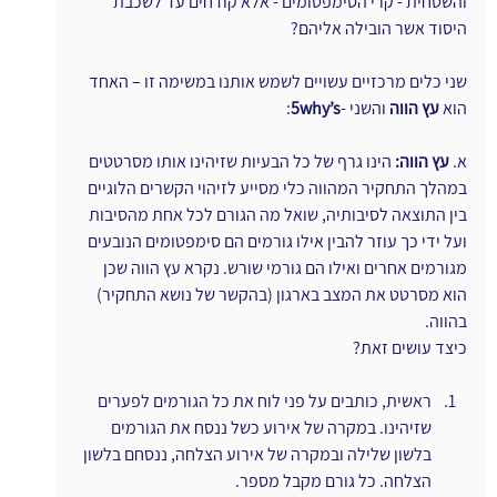
והשטחית - קרי הסימפטומים - אלא קודחים עד לשכבת 
היסוד אשר הובילה אליהם?
שני כלים מרכזיים עשויים לשמש אותנו במשימה זו – האחד 
הוא 
עץ הווה
 והשני -
5why’s
:
א. 
עץ הווה:
 הינו גרף של כל הבעיות שזיהינו אותו מסרטטים 
במהלך התחקיר המהווה כלי מסייע לזיהוי הקשרים הלוגיים 
בין התוצאה לסיבותיה, שואל מה הגורם לכל אחת מהסיבות 
ועל ידי כך עוזר להבין אילו גורמים הם סימפטומים הנובעים 
מגורמים אחרים ואילו הם גורמי שורש. נקרא עץ הווה שכן 
הוא מסרטט את המצב בארגון (בהקשר של נושא התחקיר) 
בהווה.
כיצד עושים זאת?
ראשית, כותבים על פני לוח את כל הגורמים לפערים 
שזיהינו. במקרה של אירוע כשל ננסח את הגורמים 
בלשון שלילה ובמקרה של אירוע הצלחה, ננסחם בלשון 
הצלחה. כל גורם מקבל מספר.