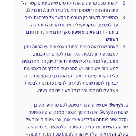
 לאחר מכן, מחפשים את הגורמים שיש ביניהם קשר של 
סיבה ותוצאה ורושמים זאת על גבי הלוח: A גורם ל B.
ממשיכים לקשור בין הגורמים בקשר של סיבה ותוצאה 
עד לצמצום המקסימאלי וחשיפת הסיבה העמוקה 
ביותר - גורם 
שאינו מושפע
 מאף גורם אחר, הינו 
גורם 
השורש
.
לאחר שנמצאה בעיית היסוד באמצעות עץ ההווה ניתן 
למצוא פתרון לבעיה- אלו הם הלקחים והתובנות, 
אותם, על מנת שלא להשאיר תיאורטיים, אנו מתרגמים 
למשימות יישומיות. יש המבצעים תהליך זה באמצעות 
כלי הנקרא עץ עתיד אשר גם הוא גרף באמצעותו ניתן 
לבחון חלופות שונות לפתרון ולהציע פתרונות לבעיות 
אשר עלולות להיווצר בגלל השינויים המוצעים.
ב. 
5why’s:
 אם שירטוט גרף נשמע לכם מרתיע ומסובך, 
שיטת ה 5why’s הינה ההיפך הגמור ממנה, שיטה פשוטה 
וקלה אשר פותחה על ידי טאיצ'י אונו, אבי שיטת הייצור של 
טויוטה. השיטה עד כדי כך פשוטה, שלמעשה כל מי שהיה 
בשלב זה או אחר של חייו הורה לפעוט מכיר את התופעה – 