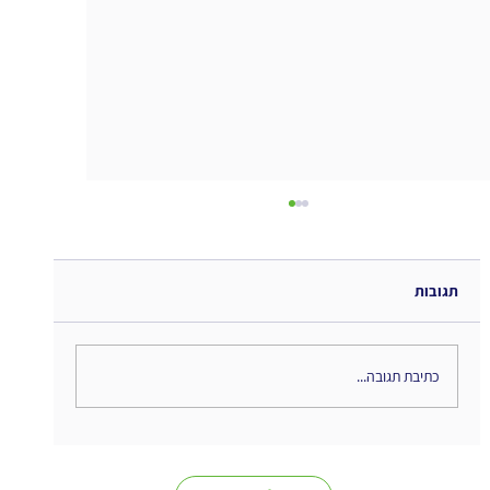
תגובות
כתיבת תגובה...
Managing Complexity in Times of Crisis -
סיכום ספר