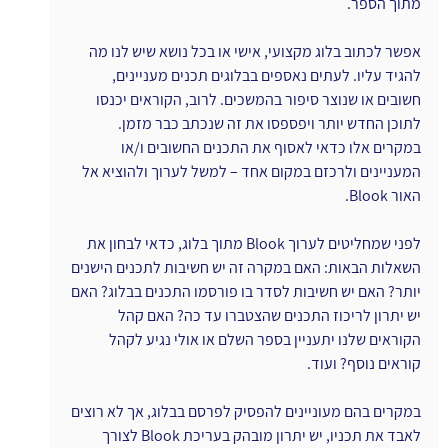
מתוך הספר.
אפשר לכתוב בלוג מקצועי, אישי או בכל נושא שיש לנו מה 
להגיד עליו. לעתים נאספים בבלוגים תכנים מעניינים, 
חשובים או שנוצר סיפור בהמשכים. לרוב, הקוראים יכנסו 
לתוכן החדש יותר ויפספסו את זה שנכתב כבר מזמן. 
במקרים אלו כדאי לאסוף את התכנים החשובים ו/או 
המעניינים ולרכזם במקום אחד – למשל לערוך ולהוציא אל 
האור Blook.
לפני שמחליטים לערוך Blook מתוך בלוג, כדאי לבחון את 
השאלות הבאות: האם במקרה זה יש חשיבות לתכנים הישנים 
יותר? האם יש חשיבות לסדר בו פורסמו התכנים בבלוג? האם 
יש יתרון לריכוז התכנים שהצטברו עד כה? האם קהל 
הקוראים שלנו יתעניין בספר השלם או אולי נגיע לקהל 
קוראים נוסף? ועוד.
במקרים בהם מעוניינים להפסיק לפרסם בבלוג, אך לא רוצים 
לאבד את תכניו, יש יתרון מובהק בעריכת Blook לצורך 