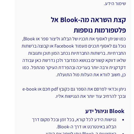
שימור הידע.
קצת השראה מה-Blook אל 
פלטפורמות נוספות
כמו שניתן לאסוף את תכניו של הבלוג וליצור ספר או Blook, 
נוכל גם לאסוף תכנים מעמוד Facebook או קבוצה ברשתות 
החברתיות. ברשתות החברתיות נכתב המון תוכן ותגובות 
שלאו דווקא קשורים בנושא המדובר ולכן נדרשת כאן עבודה 
דקדקנית ורבה יותר בעריכה ובהפרדת העיקר מהתפל. כמו 
כן, חשוב לוודא את העלות מול התועלת.
ניתן וכדאי לפרסם את הספר גם כקובץ pdf חכם או e-book 
ובכך להרחיב עוד יותר את הנגישות אליו.
ו
Blook וניהול ידע
נגישות הידע לכל קורא, בכל זמן ובכל מקום דרך 
הבלוג באינטרנט או דרך ה-Blook.
באמצעות ה-Blook ניתן לשמר את הידע.