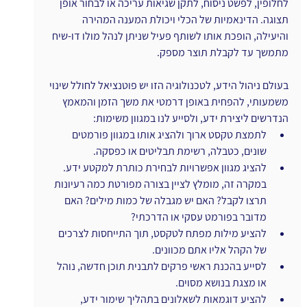
לחלופין, לפשט ניסוח, לתקן שגיאות עריכה או לבחור אופן 
תצוגה. הדינאמיות של הכלי ויכולת המענה המהירה 
והיעילה, הופכת אותו לשותף פעיל שניתן לנהל מולו דו-שיח 
מתמשך עד לקבלת תוצר מספק.
בעולם ניהול הידע, לטכנולוגיה הזו יש פוטנציאל לחולל שינוי 
משמעותי, להפחית באופן דרמטי את משך הזמן והמאמץ 
הנדרשים ליצירת ידע, ולסייע לנו במגוון משימות:
לתמצת טקסט ארוך ולהציג אותו במגוון פורמטים 
שונים, כטבלה, רשימת תבליטים או כפסקה.
להציג מגוון אפשרויות לבחירת כותרת למקטע ידע. 
במקרה זה, מומלץ לציין בצורה מפורטת כמה רעיונות 
תרצו לקבל? האם יש מגבלה של כמות מילים? האם 
מדובר בפורמט עסקי או הדרכתי?
להציע מילות מפתח לטקסט, תוך התייחסות לצרכים 
של הקהל אליו אתם מכוונים.
לסייע בהכנת ראשי פרקים לתבנית תוכן חדשה, נוהל 
או מצגת בנושא מסוים.
להציע דוגמאות לשאלונים בתהליך שימור ידע, 