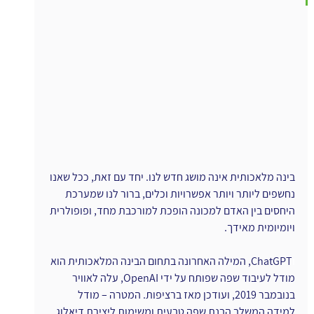
בינה מלאכותית אינה מושג חדש לנו. יחד עם זאת, ככל שאנו 
נחשפים ליותר ויותר אפשרויות וכלים, ברור לנו שמערכת 
היחסים בין האדם למכונה הופכת למורכבת מחד, ופופולרית 
ויומיומית מאידך.
ו
ChatGPT, המילה האחרונה בתחום הבינה המלאכותית הוא 
מודל לעיבוד שפה שפותח על ידי OpenAI, עלה לאוויר 
בנובמבר 2019, ועודכן מאז ברציפות. המטרה – מודל 
למידה המשלב הבנת שפה טבעית ומשימות ליצירת דיאלוג 