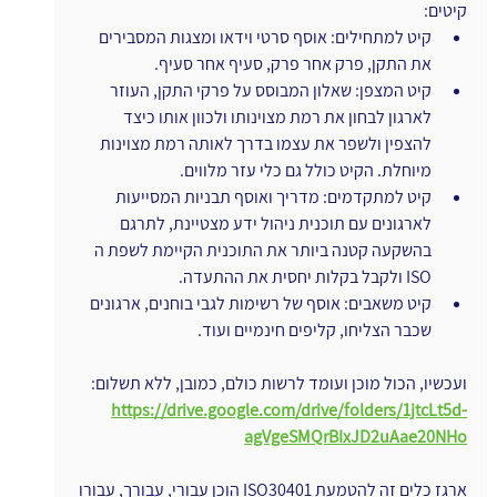
קיטים:
קיט למתחילים: אוסף סרטי וידאו ומצגות המסבירים 
את התקן, פרק אחר פרק, סעיף אחר סעיף.
קיט המצפן: שאלון המבוסס על פרקי התקן, העוזר 
לארגון לבחון את רמת מצוינותו ולכוון אותו כיצד 
להצפין ולשפר את עצמו בדרך לאותה רמת מצוינות 
מיוחלת. הקיט כולל גם כלי עזר מלווים.
קיט למתקדמים: מדריך ואוסף תבניות המסייעות 
לארגונים עם תוכנית ניהול ידע מצטיינת, לתרגם 
בהשקעה קטנה ביותר את התוכנית הקיימת לשפת ה 
ISO ולקבל בקלות יחסית את ההתעדה.
קיט משאבים: אוסף של רשימות לגבי בוחנים, ארגונים 
שכבר הצליחו, קליפים חינמיים ועוד.
ועכשיו, הכול מוכן ועומד לרשות כולם, כמובן, ללא תשלום:
https://drive.google.com/drive/folders/1jtcLt5d-
agVgeSMQrBIxJD2uAae20NHo
ארגז כלים זה להטמעת ISO30401 הוכן עבורי, עבורך, עבורו 