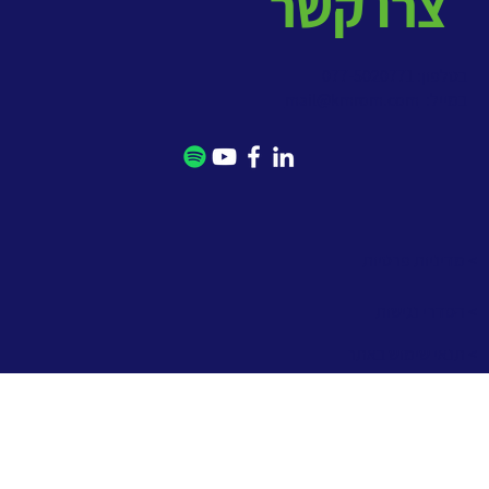
צרו קשר
בטלפון: 077-5020771
במייל:
mail@kmrom.com
> מדיניות פרטיות
> הסדרי נגישות
> תנאי שימוש באתר