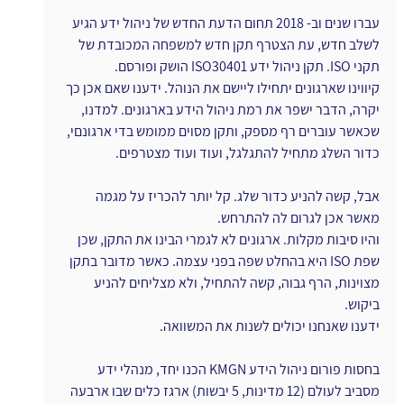
עברו שנים וב- 2018 תחום הדעת החדש של ניהול ידע הגיע 
לשלב חדש, עת הצטרף תקן חדש למשפחה המכובדת של 
תקני ISO. תקן ניהול ידע ISO30401 הושק ופורסם.
קיווינו שארגונים יתחילו ליישם את הנוהל. ידענו שאם אכן כך 
יקרה, הדבר ישפר את רמת ניהול הידע בארגונים. למדנו, 
שכאשר עוברים רף מספק, ותקן מסוים ממומש בדי ארגונםי, 
כדור השלג מתחיל להתגלגל, ועוד ועוד מצטרפים.
אבל, קשה להניע כדור שלג. קל יותר להכריז על מגמה 
מאשר אכן לגרום לה להתרחש.
והיו סיבות מקלות. ארגונים לא לגמרי הבינו את התקן, שכן 
שפת ISO היא בהחלט שפה בפני עצמה. כאשר מדובר בתקן 
מצוינות, הרף גבוה, קשה להתחיל, ולא מצליחים להניע 
ביקוש.
ידענו שאנחנו יכולים לשנות את המשוואה.
בחסות פורום ניהול הידע KMGN הכנו יחד, מנהלי ידע 
מסביב לעולם (12 מדינות, 5 יבשות) ארגז כלים שבו ארבעה 