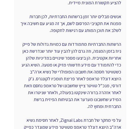
להציע תקשורת המונית מיידית.
אנשים מבלים יותר זמן ברשתות החברתיות, לכן חברות 
מפנות את תקציבי הפרסום לשם, אך זה מגיע עם חשיבה איך 
לשלב את תוכן המותג עם רגישות לתקופה.
הרשתות החברתיות מתמודדות עם כמויות גדולות של פייק 
ניוז בזמן המגפה, וזה גרם להן להבין עוד יותר שנדרשת כאן 
אחריות אקטיבית. הן ביצעו מספר שינויים במדיניות שלהן 
כדי להתמודד עם מידע חדשותי מזיק או מטעה. השיא הגיע 
כשטוויטר חסמה את חשבונו הפופולרי של נשיא ארה"ב 
היוצא דונלד טראמפ לאחר פריצת תומכיו לקונגרס. ג'ק 
דורסי, מנכ"ל טוויטר צייץ שחשבונו של טראמפ נחסם וזאת 
לאחר אזהרה ברורה שינקטו בפעולה, ולאחר שניטרו את 
המידע שחשבונו מערער את הבטיחות הפיזית ברשת 
החברתית ומחוץ לה.
על פי מחקר של חברת Zignal Labs, לאחר חסימת נשיא 
ארה"ב היוצא דונלד טראמפ מטוויטר מידע שמוגדר כפייק 