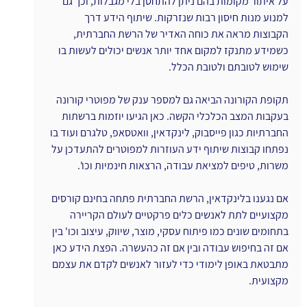
על איתור מקומות בהם ניתן להתחסן בלי מגבלות, וכך גם 
למנוע מנות חיסון רבות שנזרקות. שיתוף הידע דרך 
הקבוצות מראה את כוחה האדיר של הרשת החברתית, 
כשמידע מתנקז למקום אחד יותר אנשים יכולים לעשות בו 
שימוש לטובתם ולטובת הכלל.
תקופת הקורונה הביאה גם למספר ענק של מפוטרי קורונה 
בעקבות המצב הכלכלי הקשה. כאן הגיעו יוזמות ברשתות 
החברתיות כגון פייסבוק, לינקדאין, וואטסאפ, טלגרם ועוד בו 
נפתחו קבוצות שיתוף ידע העוזרות למפוטרים להתעדכן על 
משרות, טיפים למציאת עבודה, הרצאות חינמיות וכו'. 
אם נגענו בלינקדאין, הרשת החברתית פתחה בחינם קורסים 
מקצועיים לתת לאנשים כלים פרקטיים לעולם הקריירה 
בתחומים שונים כמו פיתוח עסקי, מוצר, שיווק, עיצוב וכו' בין 
אם זה בחיפוש עבודה ובין אם זה כהעשרה. הפצת הידע כאן 
מתבטאת באופן לימודי כדי לעזור לאנשים לקדם את עצמם 
מקצועית.