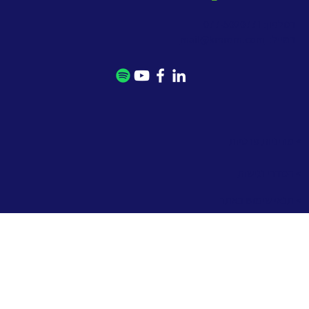
בטלפון: 077-5020771
במייל:
mail@kmrom.com
> מדיניות פרטיות
> הסדרי נגישות
> תנאי שימוש באתר