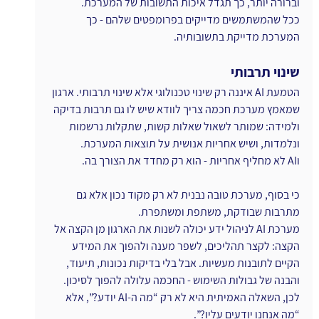
וברורה יותר, כך תגדל איכות התשובות של המערכת.
ככל שהמשתמשים מדייקים בפרומפטים שלהם - כך 
המערכת מדייקת בתשובותיה.
שינוי תרבותי
הטמעת AI איננה רק שינוי טכנולוגי אלא שינוי תרבותי. ארגון 
שמאמץ מערכת חכמה צריך לוודא שיש לו גם תרבות בדיקה 
ולמידה: שמותר לשאול שאלות קשות, שתקלות נרשמות 
ונלמדות, ושיש אחריות אנושית על תוצאות המערכת.
ו
AI לא מחליף אחריות - הוא רק מחדד את הצורך בה.
כי בסוף, מערכת טובה נבנית לא רק מקוד נכון אלא גם 
מתרבות שבודקת, משתפת ומשתפרת.
מערכת AI לניהול ידע יכולה לשנות את הארגון מן הקצה אל 
הקצה: לקצר תהליכים, לשפר מענה ולהפוך את המידע 
הקיים לתובנות מעשיות. אבל בלי בדיקות נכונות, תיעוד, 
והבנה של גבולות השימוש - החכמה עלולה להפוך לסיכון.
לכן, השאלה האמיתית היא לא רק “מה ה-AI יודע?”, אלא 
“מה אנחנו יודעים עליו?”.