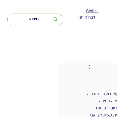
Global
דברו איתנו
סטיב ג׳ובס היה ידוע בפילוסופיה שלו המקשרת בין איכות גם ל ״מה״ אך גם ל״איך״. חברת Apple ידועה במוצריה 
ירה בטיבה.
וב יותר את 
ות את מה שמכסה חוויית משתמש. אני 