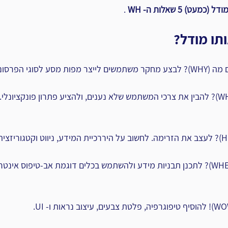
ודל (כמעט) 5 שאלות ה- WH
 .
תו מודל?
הפרסונות השונים.
תיחום. שאלת ה- מה (WHAT)? להבין את צרכי המשתמש שלא נענים, ולהציע פתרון פונקצ
שלד. שאלת ה- איפה (WHERE)? לתכנן תבניות מידע ולהשתמש בכלים דוגמת אב-טיפוס 