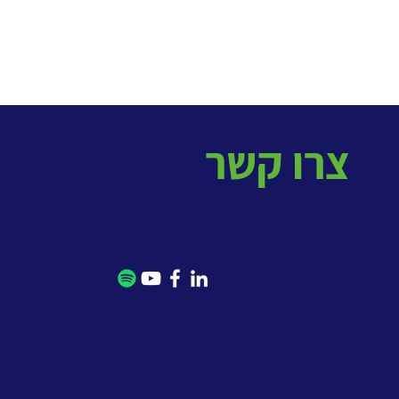
צרו קשר
פון: 077-5020771
מייל:
mail@kmrom.com
> מדיניות פרטיות
> הסדרי נגישות
> תנאי שימוש באתר