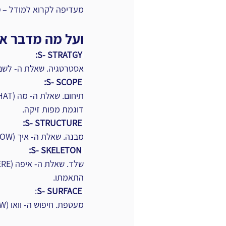
מעדיפה לקרוא למודל – 
מ
ועל מה מדבר או
ו
S- STRATGY:
אסטרטגיה. שאלת ה- לשם מה (WHY)? לבצע מחקר משתמשים לייצר מפות מסע לסוגי 
ו
S- SCOPE:
דוגמת מפות זיקה.
ו
S- STRUCTURE:
מבנה. שאלת ה- איך (HOW)? לעצב את הזרימה. לחשוב על היררכיית המידע, ניווט וקטגוריזציה.
ו
S- SKELETON:
התאמתו.
ו
S- SURFACE
:
מעטפת. חיפוש ה- וואו (WOW)! להוסיף טיפוגרפיה, פלטת צבעים, עיצוב נראות ו- UI.