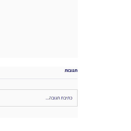
תגובות
כתיבת תגובה...
טרנספורמציה דיגיטלית: הבטחה
או אכזבה?