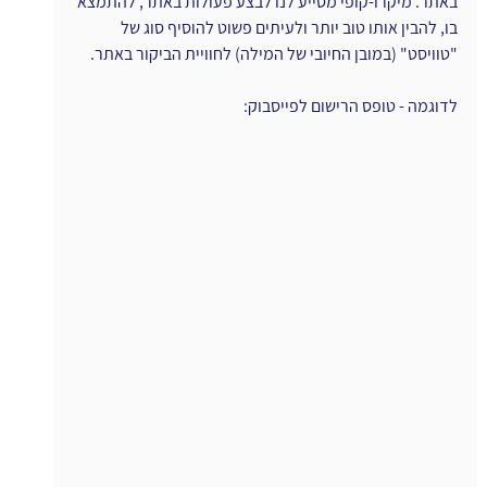
באתר. מיקרו-קופי מסייע לנו לבצע פעולות באתר, להתמצא 
בו, להבין אותו טוב יותר ולעיתים פשוט להוסיף סוג של 
"טוויסט" (במובן החיובי של המילה) לחוויית הביקור באתר.
לדוגמה - טופס הרישום לפייסבוק: