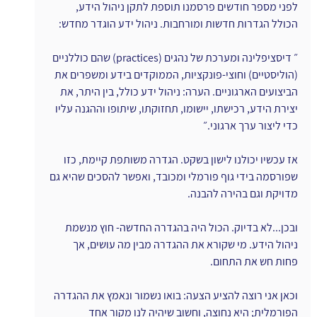
לפני מספר חודשים פרסמנו תוספת לתקן ניהול הידע, 
הכולל הגדרות חדשות ומורחבות. ניהול ידע הוגדר מחדש:
״ דיסציפלינה ומערכת של נהגים (practices) שהם כוללניים 
(הוליסטיים) וחוצי-פונקציות, הממוקדים בידע ומשפרים את 
הביצועים הארגוניים. הערה: ניהול ידע כולל, בין היתר, את 
יצירת הידע, רכישתו, יישומו, תחזוקתו, שיתופו וההגנה עליו 
כדי ליצור ערך ארגוני.״
אז עכשיו יכולנו לישון בשקט. הגדרה משותפת קיימת, כזו 
שפורסמה בידי גוף פורמלי ומכובד, ואפשר להסכים שהיא גם 
מדויקת וגם בהירה להבנה.
ובכן...לא בדיוק. הכול היה בהגדרה החדשה- חוץ מנשמת 
ניהול הידע. מי שקורא את ההגדרה מבין מה עושים, אך 
פחות חש את התחום.
וכאן אני רוצה להציע הצעה: בואו נשמור ונאמץ את ההגדרה 
הפורמלית; היא נחוצה, וחשוב שיהיה לנו מקור אחד 