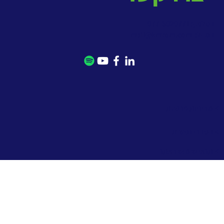
בטלפון: 077-5020771
במייל:
mail@kmrom.com
> מדיניות פרטיות
> הסדרי נגישות
> תנאי שימוש באתר