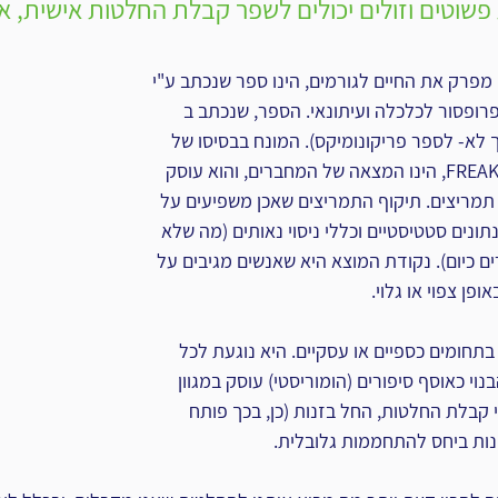
פשוטים וזולים יכולים לשפר קבלת החלטות אישית, אר
מפרק את החיים לגורמים, הינו ספר שנכתב ע"י 
 פרופסור לכלכלה ועיתונאי. הספר, שנכתב ב 
איך לא- לספר פריקונומיקס). המונח בבסיסו של 
שם הספר FREAK ECONOMICS, הינו המצאה של המחברים, והוא עוסק 
ריצים. תיקוף התמריצים שאכן משפיעים על 
נים סטטיסטיים וכללי ניסוי נאותים (מה שלא 
ם כיום). נקודת המוצא היא שאנשים מגיבים על 
פן צפוי או גלוי.
חומים כספיים או עסקיים. היא נוגעת לכל 
בנוי כאוסף סיפורים (הומוריסטי) עוסק במגוון 
י קבלת החלטות, החל בזנות (כן, בכך פותח 
ות ביחס להתחממות גלובלית.