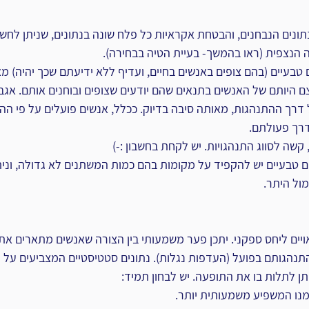
נים הנבחנים, והבטחת אקראיות כל פלח שונה בנתונים, שניתן לחשוד
הנצפית (ראו בהמשך- בעיית הטיה בבחירה).
 טבעיים (בהם צופים באנשים בחיים, ועדיף ללא ידיעתם שכך יהיה) מא
 היותם של האנשים בתנאים שהם יודעים שצופים ובוחנים אותם. אגב, 
רך ההתנהגות, מאותה סיבה בדיוק. ככלל, אנשים פועלים על פי ההקשר
רך פעולתם.
ם טבעיים יש להקפיד על מקומות בהם כמות המשתנים לא גדולה, ונית
ול היתר.
ויים ליחס ספקני. יתכן פער משמעותי בין הצורה שאנשים מתארים א
תנהגותם בפועל (העדפות נגלות). נתונים סטטיסטיים המצביעים על ת
תן לתלות בו את התופעה. יש לבחון תמיד:
מנו המשפיע משמעותית יותר.