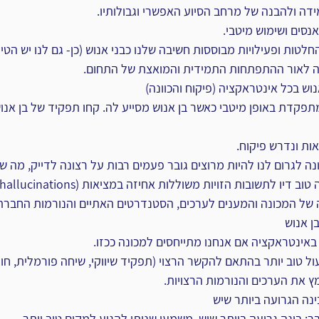
ידה ולהבנה של מרחב הסיוע האפשרי וגבולותיו.
נסים ושימוש מיטבי.
החלטות ופעילויות מבוססות חשיבה שלנו כבני אנוש (כן- גם לנו יש הטיו
ה לאור ההתפתחות התמידית והמואצת של התחום.
וש בכל אינטראקציה (פיקוח והכוונה)
אות ונדרש פיקוח.
ה לגרום לנו להיות מרוצים גובר פעמים רבות על רצונה לדייק, מה ש
 דיו לתשובות הזויות משוללות אחיזה במציאות (hallucinations).
של המכונה והמענים לערכים, הסטנדרטים האתיים והנורמות החברתי
ן אנוש
 באינטראקציה אם אנחנו מתייחסים למכונה ככזו.
ול טוב יותר בהתאם להקשר הרצוי (תפקיד שיווקי, שיחה פורמלית, חוקר
מץ את הערכים והנורמות הרצויות.
ינה הגרועה ביותר שיש
ר: בינה גרועה ביותר שיש, משמעו שניתן להגיע למקום טוב יותר.