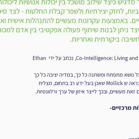
יות, לחזק יצירתיות ולשפר קבלת החלטות - לצד סיכו
ים. באמצעות עקרונות מעשיים להתנהלות אישית וארג
ראה כיצד ניתן לבנות שיתוף פעולה אפקטיבי בין אדם למכ
חשיבה ביקורתית ואחריות.
הספר Co-Intelligence: Living and Working with  AI, נכתב על ידי Ethan 
על נושא מתפתח ומשתנה כל כך, במדיה יציבה כל כך 
כמו ספר פיזי. ובכל זאת, נראה ש Mollick שאכן בעל ידע רב בתחום, מצליח 
 זאת מעשיים, ובכך לייצר איזון של ערך ורלוונטיות.
ת מרכזיים-