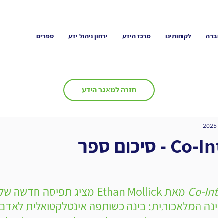
ברה
לקוחותינו
מרכז הידע
ירחון ניהול ידע
ספרים
חזרה למאגר הידע
 סיכום ספר
Co-Int
 מאת Ethan Mollick מציג תפיסה חדש
ינה המלאכותית: בינה כשותפה אינטלקטואלית לאדם, 