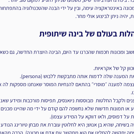
מכונה באינטראקציה עימה, ובין על ידי הבנה שהטכנולוגיה בהתפתחות
, יהיה ניתן לביצוע אולי מחר.
ות בעולם של בינה שיתופית
שוב ומכונות חכמות שהכרנו עד היום, הבינה היוצרת החדשה, גם כשאין
וון קל של אקראיות.
 המענה שלה לדמות אותה מתבקשת ללבוש (persona).
 עצמה למענה ״מוסרי״ בהתאם להנחיות המוסר שאנחנו מספקות לה או
.
נים ולקבל החלטות  מבוססות ניואנסים, תפיסות מורכבות ומידע שאנ
דע או תמונות חדשות שלא נחשפה להם קודם על ידי מה שהיינו מכנים ד
 על דפוסים, ולאו דווקא על המידע עצמו).
 בשיחה, שהיא בן אנוש; היא לחלוטין עוברת את מבחן טיורינג הנודע 
ה יתקשה להחליט אם הוא מתקשר עם אדם או מכונה). הרבה מהאנש