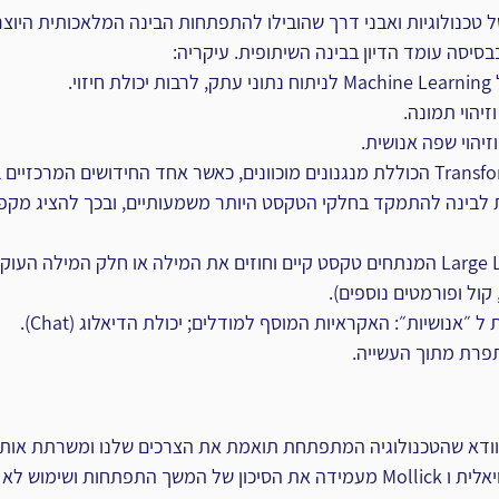
וי.
וזיהוי תמונה.
זיהוי שפה אנושית. 
ארכיטקטורת Transformers הכוללת מנגנונים מוכוונים, כאשר אחד החידושים המרכז
בינה להתמקד בחלקי הטקסט היותר משמעותיים, ובכך להציג מקפ
Large Language Models המנתחים טקסט קיים וחוזים את המילה או חלק המילה 
קול ופורמטים נוספים).
ל ״אנושיות״: האקראיות המוסף למודלים; יכולת הדיאלוג (Chat).
פרת מתוך העשייה.
ודא שהטכנולוגיה המתפתחת תואמת את הצרכים שלנו ומשרתת אותנו,
השגת מטרה זו אינה טריוויאלית ו Mollick מעמידה את הסיכון של המשך התפתחות ושי