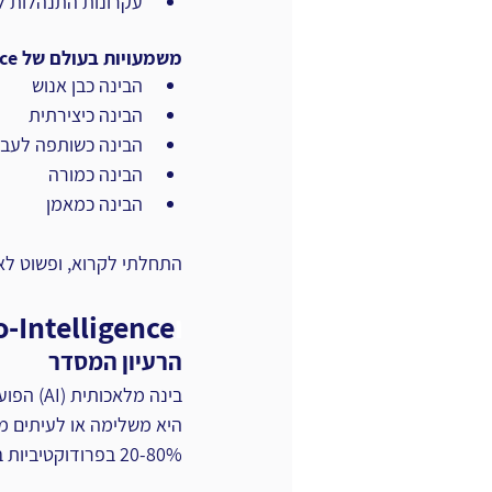
עקרונות התנהלות 
משמעויות בעולם של Co-Intelligence:
הבינה כבן אנוש
הבינה כיצירתית
הבינה כשותפה לעבו
הבינה כמורה
הבינה כמאמן
התחלתי לקרוא, ופשוט לא
ו
o-Intelligence
הרעיון המסדר
בינה מלאכותית (AI) הפועלת כבינה שיתופית איתנו בני האנוש. 
היא משלימה או לעיתים מ
20-80% בפרודוקטיביות בעבודת בינה-שיתופית, במגוון רחב של מקצועות ועיסוקים.